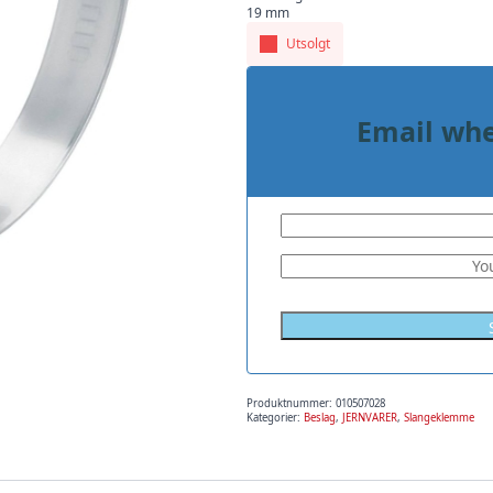
19 mm
Utsolgt
Email whe
Produktnummer:
010507028
Kategorier:
Beslag
,
JERNVARER
,
Slangeklemme