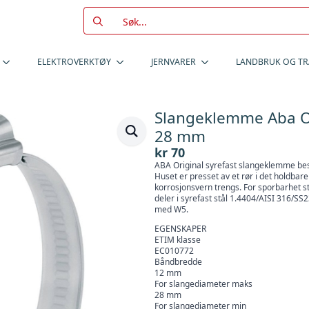
Search
for:
ELEKTROVERKTØY
JERNVARER
LANDBRUK OG T
Slangeklemme Aba Ori
28 mm
kr
70
ABA Original syrefast slangeklemme bes
Huset er presset av et rør i det holdba
korrosjonsvern trengs. For sporbarhet 
deler i syrefast stål 1.4404/AISI 316/SS
med W5.
EGENSKAPER
ETIM klasse
EC010772
Båndbredde
12 mm
For slangediameter maks
28 mm
For slangediameter min