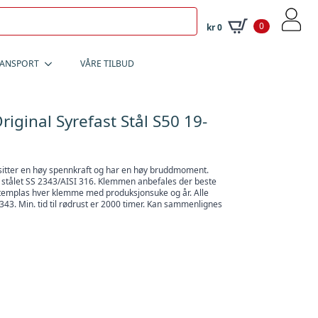
0
kr
0
RANSPORT
VÅRE TILBUD
ginal Syrefast Stål S50 19-
itter en høy spennkraft og har en høy bruddmoment.
re stålet SS 2343/AISI 316. Klemmen anbefales der beste
stemplas hver klemme med produksjonsuke og år. Alle
2343. Min. tid til rødrust er 2000 timer. Kan sammenlignes