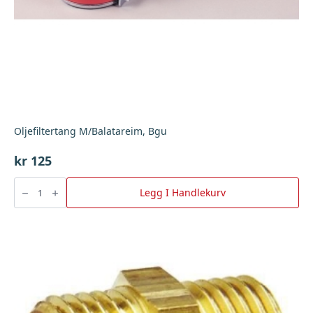
Oljefiltertang M/Balatareim, Bgu
kr
125
Oljefiltertang
M/Balatareim,
Legg I Handlekurv
Bgu
antall