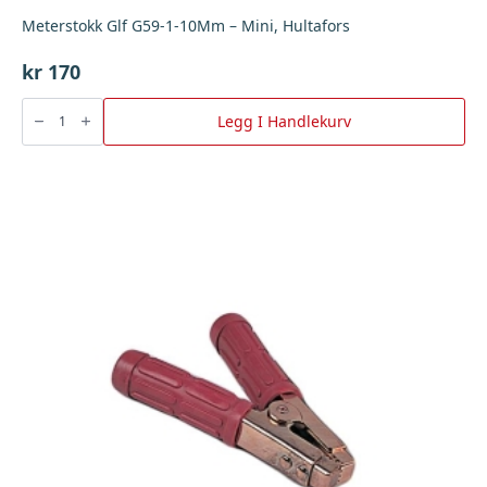
Meterstokk Glf G59-1-10Mm – Mini, Hultafors
kr
170
Meterstokk
Glf
Legg I Handlekurv
G59-
1-
10Mm
-
Mini,
Hultafors
antall