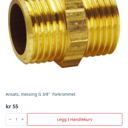
Ansats, messing G 3/8″ Forkrommet
kr
55
Ansats,
messing
Legg I Handlekurv
G
3/8"