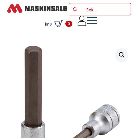
Search
for:
0
kr
0