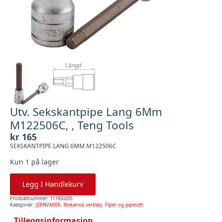
Utv. Sekskantpipe Lang 6Mm
M122506C, , Teng Tools
kr
165
SEKSKANTPIPE LANG 6MM M122506C
Kun 1 på lager
Legg I Handlekurv
Produktnummer:
117450205
Kategorier:
JERNVARER
,
Mekanisk verktøy
,
Piper og pipesett
Tilleggsinformasjon