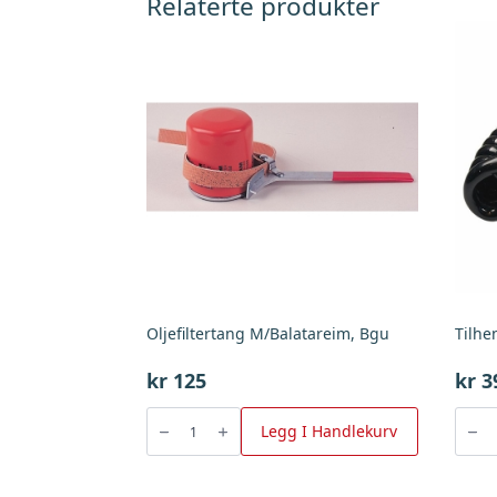
Relaterte produkter
Oljefiltertang M/Balatareim, Bgu
Tilhe
kr
125
kr
3
Oljefiltertang
Tilhen
M/Balatareim,
7-
Legg I Handlekurv
Bgu
Pol
antall
Han-
Han,
Bgu
antall