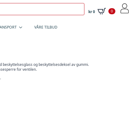
0
kr
0
RANSPORT
VÅRE TILBUD
ed beskyttelsesglass og beskyttelsesdeksel av gummi.
åsesperre for ventilen.
.