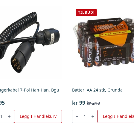
TILBUD!
ngerkabel 7-Pol Han-Han, Bgu
Batteri AA 24 stk, Grunda
95
kr
99
kr
210
Opprinnelig
Nåværende
pris
pris
gerkabel
Batteri
AA
Legg I Handlekurv
Legg I Handlek
var:
er:
24
stk,
kr 210.
kr 99.
Grunda
antall