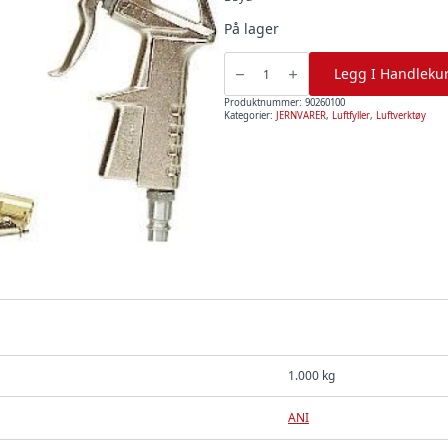
På lager
Ani
Luftfyller
Legg I Handleku
25/D
antall
Produktnummer:
90260100
Kategorier:
JERNVARER
,
Luftfyller
,
Luftverktøy
1.000 kg
ANI