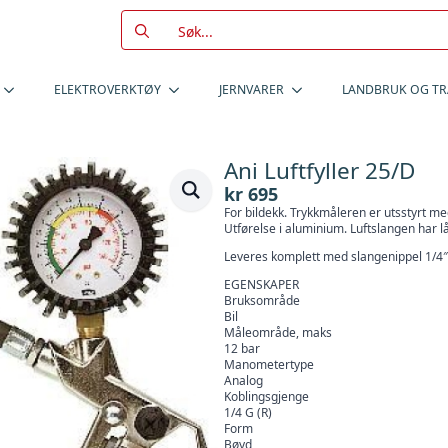
Search
for:
ELEKTROVERKTØY
JERNVARER
LANDBRUK OG T
Ani Luftfyller 25/D
kr
695
For bildekk. Trykkmåleren er utsstyrt m
Utførelse i aluminium. Luftslangen har l
Leveres komplett med slangenippel 1/4″
EGENSKAPER
Bruksområde
Bil
Måleområde, maks
12 bar
Manometertype
Analog
Koblingsgjenge
1/4 G (R)
Form
Bøyd