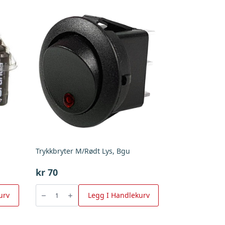
Trykkbryter M/Rødt Lys, Bgu
kr
70
Trykkbryter
M/Rødt
urv
Legg I Handlekurv
Lys,
Bgu
antall