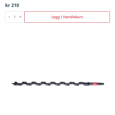
kr
210
SPIRALBORR
IMP
Legg I Handlekurv
HEX
18X153
,
Milwaukee
antall