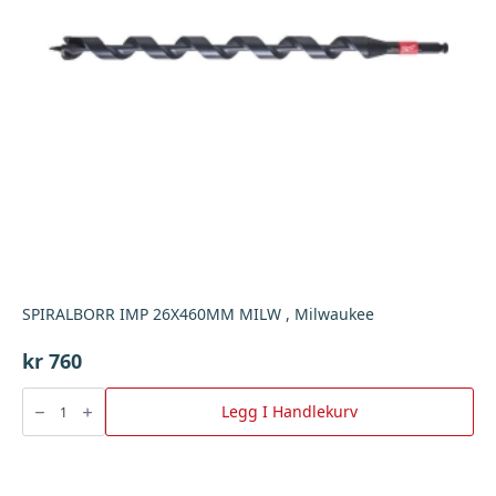
SPIRALBORR IMP 26X460MM MILW , Milwaukee
kr
760
SPIRALBORR
IMP
Legg I Handlekurv
26X460MM
MILW
,
Milwaukee
antall