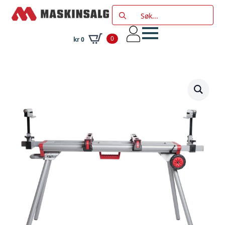
Search
for:
0
kr
0