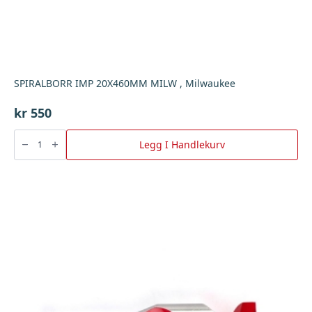
SPIRALBORR IMP 20X460MM MILW , Milwaukee
kr
550
SPIRALBORR
IMP
Legg I Handlekurv
20X460MM
MILW
,
Milwaukee
antall