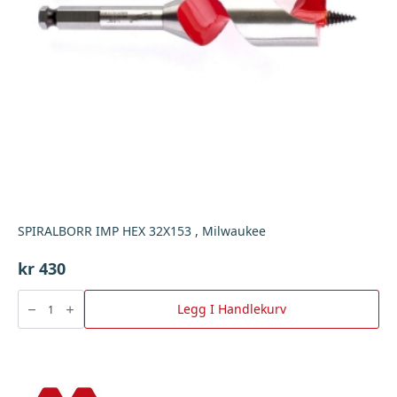
SPIRALBORR IMP HEX 32X153 , Milwaukee
kr
430
SPIRALBORR
IMP
Legg I Handlekurv
HEX
32X153
,
Milwaukee
antall