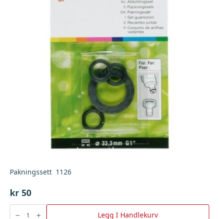
Pakningssett 1126
kr
50
Pakningssett
1126
Legg I Handlekurv
antall