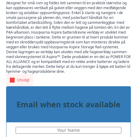
designet for små rom og foldes lett sammen til en praktisk størrelse og
kan oppbevares vertikalt på gulvet eller veggen med den medfølgende
kroken og avtakbar oppsamlingspose. Enkel å starte og navigere i de
smale passasjene på plenen din, med justerbart håndtak for en
komfortabel arbeidsstilling. Siden den er lett og sammenleggbar med
bærehåndtak, er den lett å flytte mellom hagene på tomten din. En del av
P4A-alliansen. Husqvarna Aspire batteridrevne verktøy er utviklet med
begrenset plass i tankene. Dette er grunnen til at hvert produkt kommer
med en skreddersydd oppbevaringskrok som kan monteres direkte på
veggen eller brukes med Husqvarna Aspire Storage Rail-systemet.
Denne lagringen av verktøy kan utvides med alle hageverktøy sammen
med skinnesystemet til Aspire™. Dette produktet er en del av POWER FOR
ALL ALLIANCE og er kompatibelt med en rekke andre batterier og ladere
fra deltagende merker. Dette betyr at du kun trenger å kjøpe ett batteri til
hjemme- og hageproduktene dine.
Utsolgt
Email when stock available