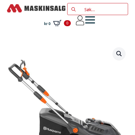
Search
for:
0
kr
0