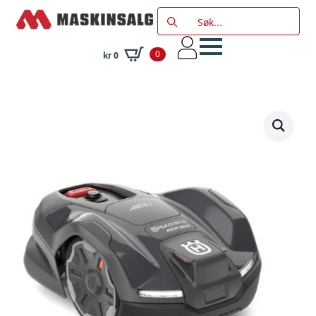
Search
for:
0
kr
0