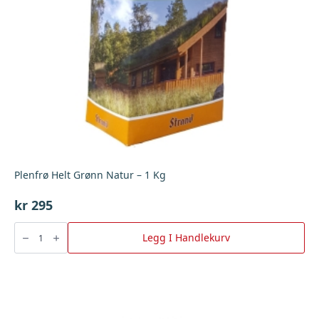
Plenfrø Helt Grønn Natur – 1 Kg
kr
295
Plenfrø
Helt
Legg I Handlekurv
Grønn
Natur
-
1
Kg
antall