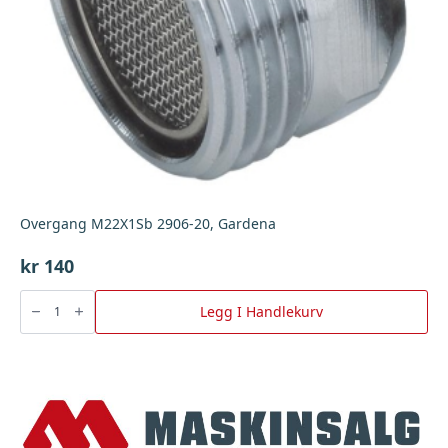
Overgang M22X1Sb 2906-20, Gardena
kr
140
Overgang
M22X1Sb
Legg I Handlekurv
2906-
20,
Gardena
antall