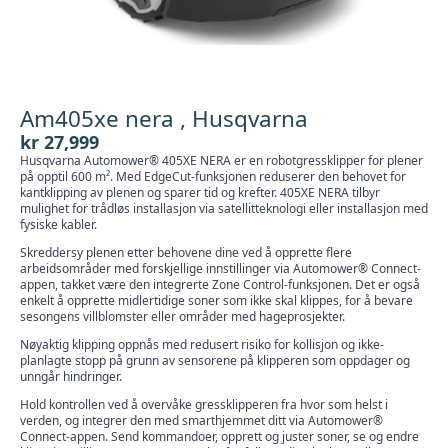
Am405xe nera , Husqvarna
kr
27,999
Husqvarna Automower® 405XE NERA er en robotgressklipper for plener
på opptil 600 m². Med EdgeCut-funksjonen reduserer den behovet for
kantklipping av plenen og sparer tid og krefter. 405XE NERA tilbyr
mulighet for trådløs installasjon via satellitteknologi eller installasjon med
fysiske kabler.
Skreddersy plenen etter behovene dine ved å opprette flere
arbeidsområder med forskjellige innstillinger via Automower® Connect-
appen, takket være den integrerte Zone Control-funksjonen. Det er også
enkelt å opprette midlertidige soner som ikke skal klippes, for å bevare
sesongens villblomster eller områder med hageprosjekter.
Nøyaktig klipping oppnås med redusert risiko for kollisjon og ikke-
planlagte stopp på grunn av sensorene på klipperen som oppdager og
unngår hindringer.
Hold kontrollen ved å overvåke gressklipperen fra hvor som helst i
verden, og integrer den med smarthjemmet ditt via Automower®
Connect-appen. Send kommandoer, opprett og juster soner, se og endre