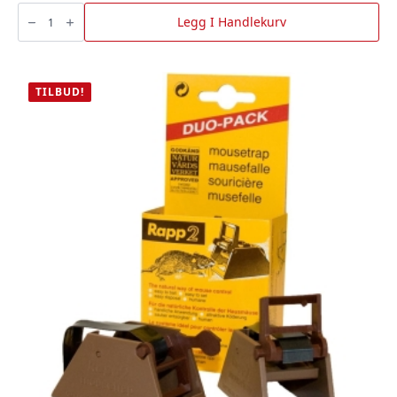
Terrassevasker
SC300
Legg I Handlekurv
PW
100-
300,
Husqvarna
antall
TILBUD!