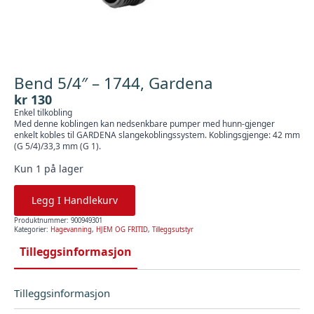
Bend 5/4″ – 1744, Gardena
kr
130
Enkel tilkobling
Med denne koblingen kan nedsenkbare pumper med hunn-gjenger
enkelt kobles til GARDENA slangekoblingssystem. Koblingsgjenge: 42 mm
(G 5/4)/33,3 mm (G 1).
Kun 1 på lager
Legg I Handlekurv
Produktnummer:
900949301
Kategorier:
Hagevanning
,
HJEM OG FRITID
,
Tilleggsutstyr
Tilleggsinformasjon
Tilleggsinformasjon