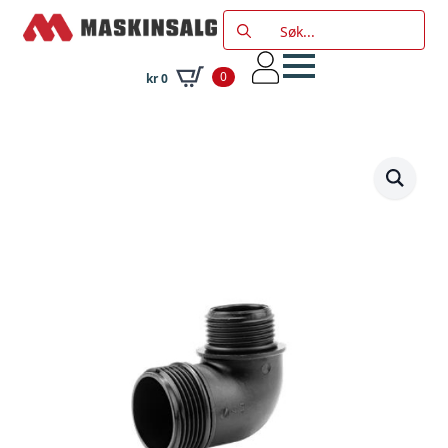
Search
for:
0
kr
0