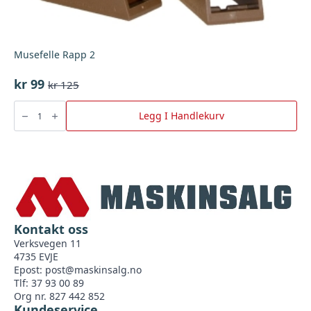
Musefelle Rapp 2
kr
99
kr
125
Opprinnelig
Nåværende
pris
pris
Musefelle
Rapp
Legg I Handlekurv
var:
er:
2
antall
kr 125.
kr 99.
Kontakt oss
Verksvegen 11
4735 EVJE
Epost:
post@maskinsalg.no
Tlf: 37 93 00 89
Org nr. 827 442 852
Kundeservice