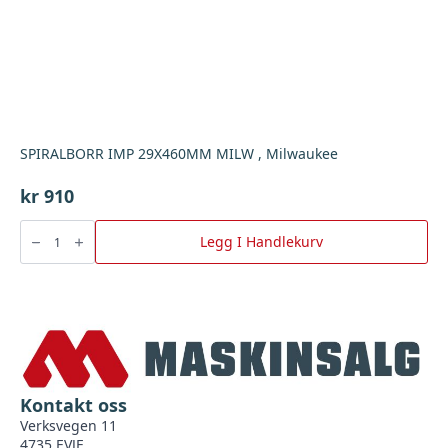
SPIRALBORR IMP 29X460MM MILW , Milwaukee
kr
910
SPIRALBORR
IMP
Legg I Handlekurv
29X460MM
MILW
,
Milwaukee
antall
Kontakt oss
Verksvegen 11
4735 EVJE