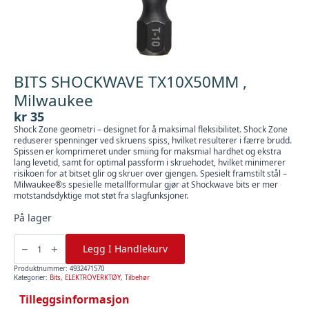
BITS SHOCKWAVE TX10X50MM ,
Milwaukee
kr
35
Shock Zone geometri – designet for å maksimal fleksibilitet. Shock Zone
reduserer spenninger ved skruens spiss, hvilket resulterer i færre brudd.
Spissen er komprimeret under smiing for maksmial hardhet og ekstra
lang levetid, samt for optimal passform i skruehodet, hvilket minimerer
risikoen for at bitset glir og skruer over gjengen. Spesielt framstilt stål –
Milwaukee®s spesielle metallformular gjør at Shockwave bits er mer
motstandsdyktige mot støt fra slagfunksjoner.
På lager
BITS
SHOCKWAVE
Legg I Handlekurv
TX10X50MM
,
Milwaukee
Produktnummer:
4932471570
antall
Kategorier:
Bits
,
ELEKTROVERKTØY
,
Tilbehør
Tilleggsinformasjon