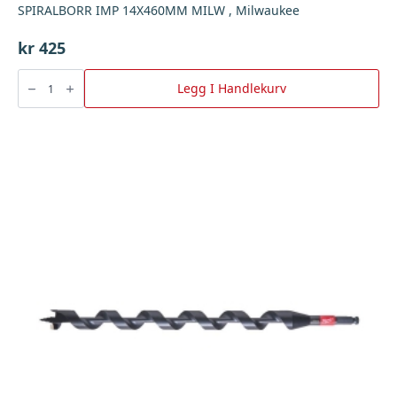
SPIRALBORR IMP 14X460MM MILW , Milwaukee
kr
425
SPIRALBORR
IMP
Legg I Handlekurv
14X460MM
MILW
,
Milwaukee
antall