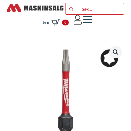
Search
for:
0
kr
0