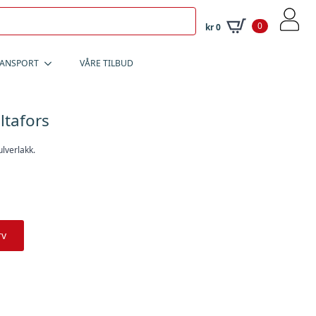
0
kr
0
RANSPORT
VÅRE TILBUD
ltafors
ulverlakk.
rv