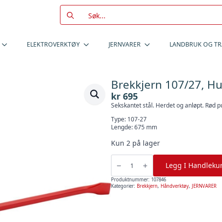
Search
for:
ELEKTROVERKTØY
JERNVARER
LANDBRUK OG T
Brekkjern 107/27, Hu
kr
695
Sekskantet stål. Herdet og anløpt. Rød p
Type: 107-27
Lengde: 675 mm
Kun 2 på lager
Brekkjern
107/27,
Legg I Handleku
Hultafors
antall
Produktnummer:
107846
Kategorier:
Brekkjern
,
Håndverktøy
,
JERNVARER