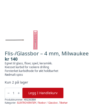
Flis-/Glassbor – 4 mm, Milwaukee
kr
140
Egnet til glass, fliser, speil, keramikk.
Kvesset karbid for raskere drilling
Forsterket karbidhode for økt holdbarhet
Rødmalt spiss
Kun 2 på lager
Flis-/Glassbor
-
Legg I Handlekurv
4
mm,
Milwaukee
Produktnummer:
4932363884
antall
Kategorier:
ELEKTROVERKTØY
,
Flisebor / Glassbor
,
Tilbehør