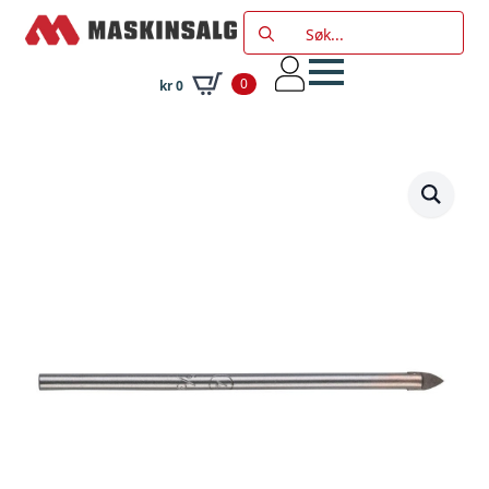
Search
for:
0
kr
0