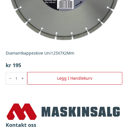
Diamantkappeskive Uni125X7X2Mm
kr
195
Diamantkappeskive
Uni125X7X2Mm
Legg I Handlekurv
antall
Kontakt oss