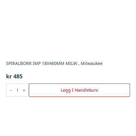
SPIRALBORR IMP 18X460MM MILW , Milwaukee
kr
485
SPIRALBORR
IMP
Legg I Handlekurv
18X460MM
MILW
,
Milwaukee
antall