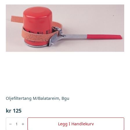
Oljefiltertang M/Balatareim, Bgu
kr
125
Oljefiltertang
M/Balatareim,
Legg I Handlekurv
Bgu
antall