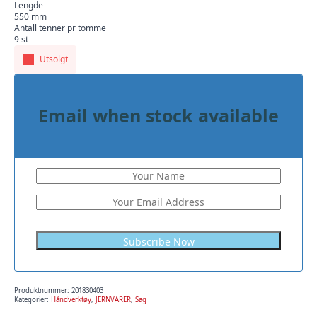
Lengde
550 mm
Antall tenner pr tomme
9 st
Utsolgt
Email when stock available
Produktnummer:
201830403
Kategorier:
Håndverktøy
,
JERNVARER
,
Sag