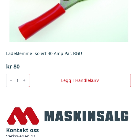
Ladeklemme Isolert 40 Amp Par, BGU
kr
80
Ladeklemme
Isolert
Legg I Handlekurv
40
Amp
Par,
BGU
antall
Kontakt oss
Verksvegen 11