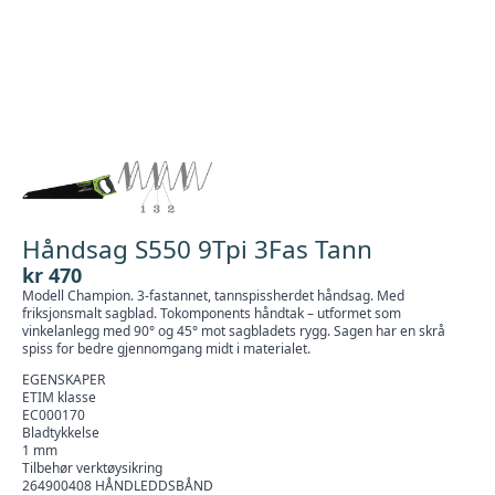
Håndsag S550 9Tpi 3Fas Tann
kr
470
Modell Champion. 3-fastannet, tannspissherdet håndsag. Med
friksjonsmalt sagblad. Tokomponents håndtak – utformet som
vinkelanlegg med 90° og 45° mot sagbladets rygg. Sagen har en skrå
spiss for bedre gjennomgang midt i materialet.
EGENSKAPER
ETIM klasse
EC000170
Bladtykkelse
1 mm
Tilbehør verktøysikring
264900408 HÅNDLEDDSBÅND