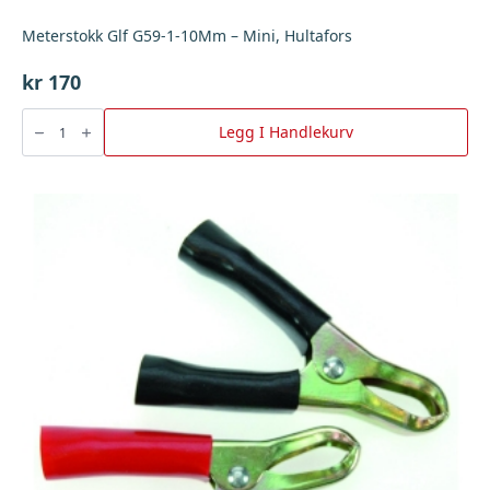
Meterstokk Glf G59-1-10Mm – Mini, Hultafors
kr
170
Meterstokk
Glf
Legg I Handlekurv
G59-
1-
10Mm
-
Mini,
Hultafors
antall