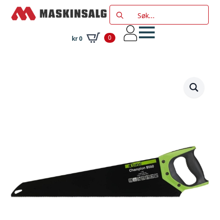
Search
for:
0
kr
0