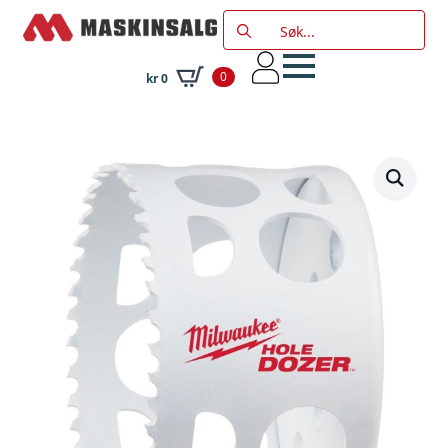
Search
for:
0
kr
0