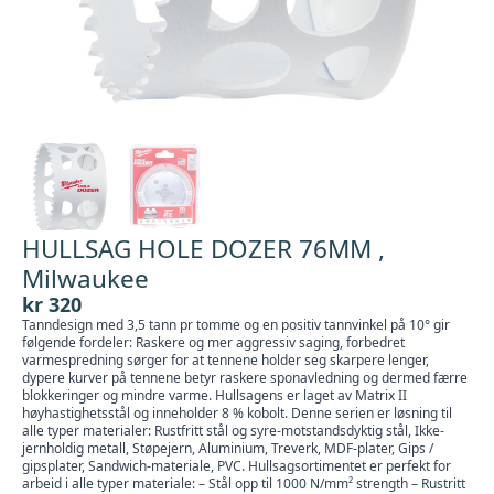
HULLSAG HOLE DOZER 76MM ,
Milwaukee
kr
320
Tanndesign med 3,5 tann pr tomme og en positiv tannvinkel på 10° gir
følgende fordeler: Raskere og mer aggressiv saging, forbedret
varmespredning sørger for at tennene holder seg skarpere lenger,
dypere kurver på tennene betyr raskere sponavledning og dermed færre
blokkeringer og mindre varme. Hullsagens er laget av Matrix II
høyhastighetsstål og inneholder 8 % kobolt. Denne serien er løsning til
alle typer materialer: Rustfritt stål og syre-motstandsdyktig stål, Ikke-
jernholdig metall, Støpejern, Aluminium, Treverk, MDF-plater, Gips /
gipsplater, Sandwich-materiale, PVC. Hullsagsortimentet er perfekt for
arbeid i alle typer materiale: – Stål opp til 1000 N/mm² strength – Rustritt