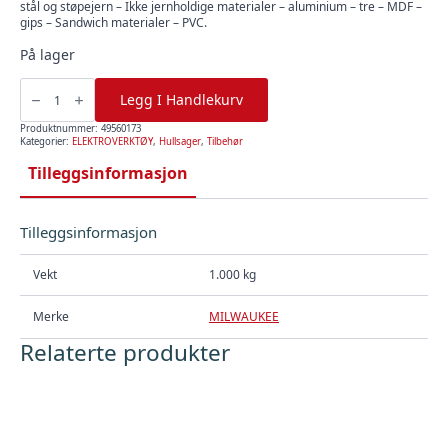
stål og støpejern – Ikke jernholdige materialer – aluminium – tre – MDF –
gips – Sandwich materialer – PVC.
På lager
HULLSAG
HOLE
Legg I Handlekurv
DOZER
76MM
,
Produktnummer:
49560173
Milwaukee
Kategorier:
ELEKTROVERKTØY
,
Hullsager
,
Tilbehør
antall
Tilleggsinformasjon
Tilleggsinformasjon
Vekt
1.000 kg
Merke
MILWAUKEE
Relaterte produkter