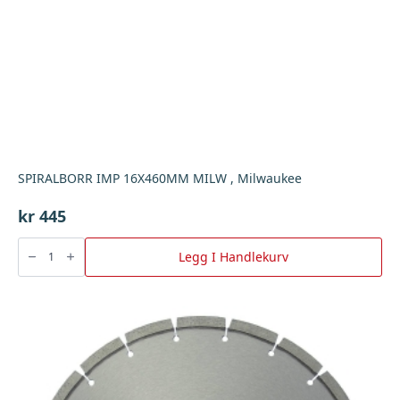
SPIRALBORR IMP 16X460MM MILW , Milwaukee
kr
445
SPIRALBORR
IMP
Legg I Handlekurv
16X460MM
MILW
,
Milwaukee
antall