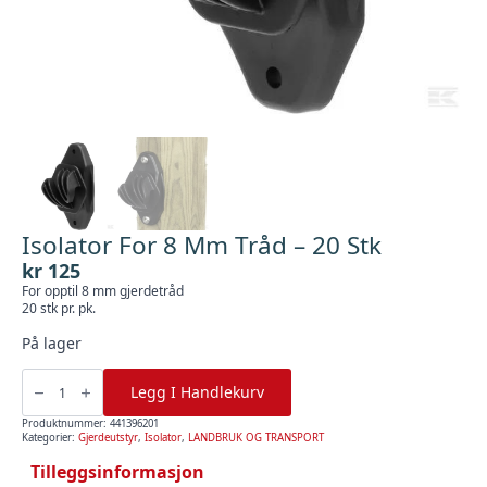
Isolator For 8 Mm Tråd – 20 Stk
kr
125
For opptil 8 mm gjerdetråd
20 stk pr. pk.
På lager
Isolator
For
Legg I Handlekurv
8
Mm
Tråd
Produktnummer:
441396201
-
Kategorier:
Gjerdeutstyr
,
Isolator
,
LANDBRUK OG TRANSPORT
20
Stk
Tilleggsinformasjon
antall