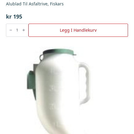
Alublad Til Asfaltrive, Fiskars
kr
195
Alublad
Til
Legg I Handlekurv
Asfaltrive,
Fiskars
antall