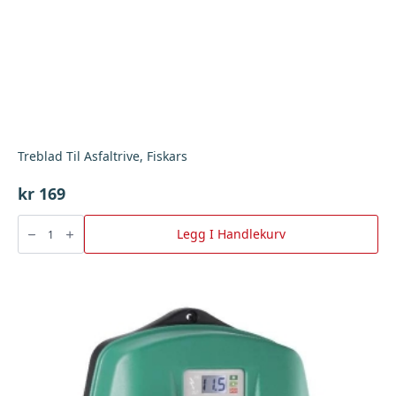
Treblad Til Asfaltrive, Fiskars
kr
169
Treblad
Til
Legg I Handlekurv
Asfaltrive,
Fiskars
antall