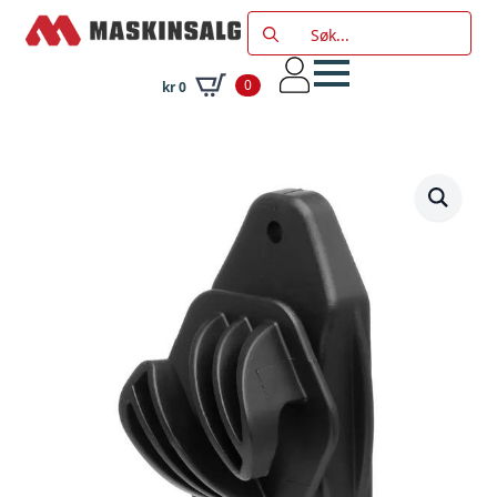
Search
for:
0
kr
0