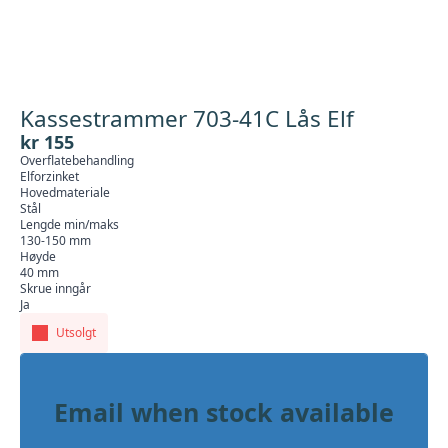
Kassestrammer 703-41C Lås Elf
kr
155
Overflatebehandling
Elforzinket
Hovedmateriale
Stål
Lengde min/maks
130-150 mm
Høyde
40 mm
Skrue inngår
Ja
Utsolgt
Email when stock available