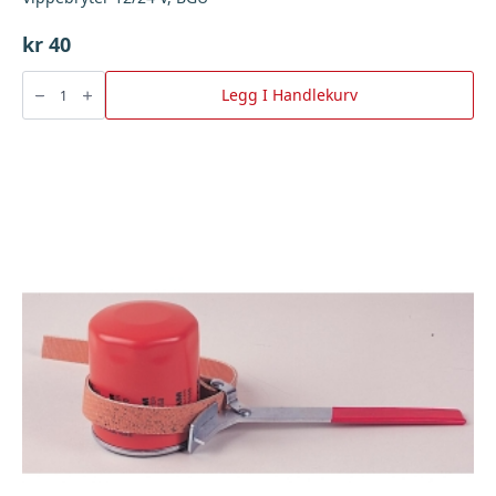
kr
40
Vippebryter
12/24
Legg I Handlekurv
V,
BGU
antall