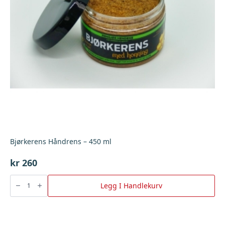
Bjørkerens Håndrens – 450 ml
kr
260
Bjørkerens
Håndrens
Legg I Handlekurv
-
450
ml
antall