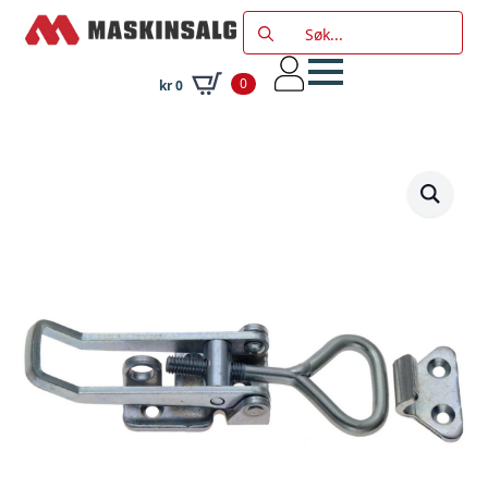
Search
for:
0
kr
0