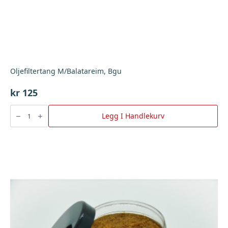
Oljefiltertang M/Balatareim, Bgu
kr
125
Oljefiltertang
M/Balatareim,
Legg I Handlekurv
Bgu
antall