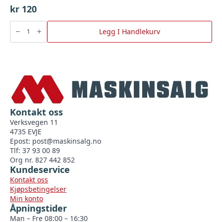
kr
120
Ansats,
messing
Legg I Handlekurv
G
3/4"
X
G
3/8"
Forkrommet
antall
Kontakt oss
Verksvegen 11
4735 EVJE
Epost:
post@maskinsalg.no
Tlf: 37 93 00 89
Org nr. 827 442 852
Kundeservice
Kontakt oss
Kjøpsbetingelser
Min konto
Åpningstider
Man – Fre 08:00 – 16:30