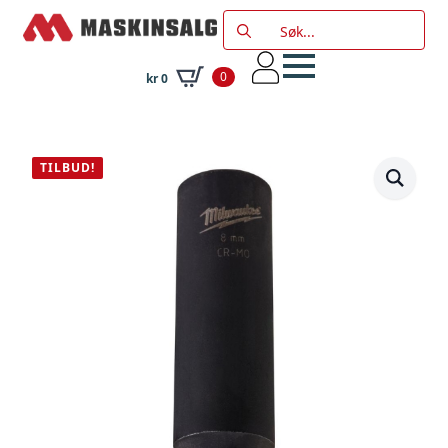
Search
for:
0
kr
0
TILBUD!