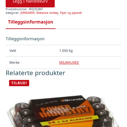
Legg I Handlekurv
Produktnummer:
4932352847
Kategorier:
JERNVARER
,
Mekanisk verktøy
,
Piper og pipesett
Tilleggsinformasjon
Tilleggsinformasjon
Vekt
1.000 kg
Merke
MILWAUKEE
Relaterte produkter
TILBUD!