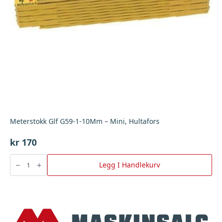
Meterstokk Glf G59-1-10Mm – Mini, Hultafors
kr
170
Meterstokk
Glf
Legg I Handlekurv
G59-
1-
10Mm
-
Mini,
Hultafors
antall