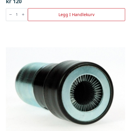
kr
120
Ladeklemme
Rød
Legg I Handlekurv
500Amp,
Bgu
antall