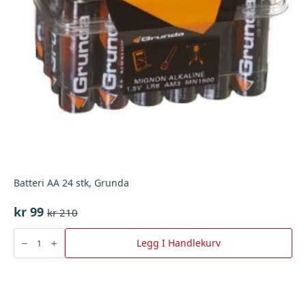
Batteri AA 24 stk, Grunda
kr
99
kr
210
Opprinnelig
Nåværende
pris
pris
Batteri
AA
Legg I Handlekurv
var:
er:
24
stk,
kr 210.
kr 99.
Grunda
antall