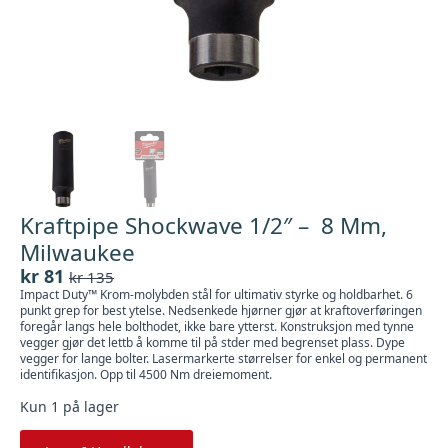
Kraftpipe Shockwave 1/2″ – 8 Mm,
Milwaukee
kr
81
kr
135
Opprinnelig
Nåværende
Impact Duty™ Krom-molybden stål for ultimativ styrke og holdbarhet. 6
pris
pris
punkt grep for best ytelse. Nedsenkede hjørner gjør at kraftoverføringen
var:
er:
foregår langs hele bolthodet, ikke bare ytterst. Konstruksjon med tynne
vegger gjør det lettb å komme til på stder med begrenset plass. Dype
kr 135.
kr 81.
vegger for lange bolter. Lasermarkerte størrelser for enkel og permanent
identifikasjon. Opp til 4500 Nm dreiemoment.
Kun 1 på lager