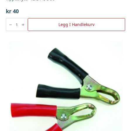
kr
40
Vippebryter
12/24
Legg I Handlekurv
V,
BGU
antall