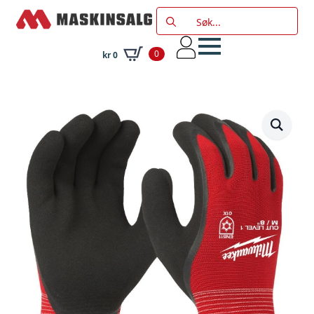
Search
for:
0
kr
0