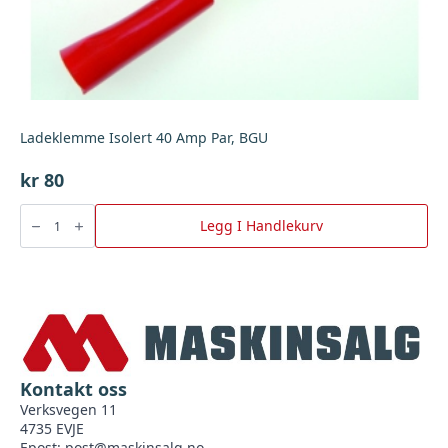
Ladeklemme Isolert 40 Amp Par, BGU
kr
80
Ladeklemme
Isolert
Legg I Handlekurv
40
Amp
Par,
BGU
antall
Kontakt oss
Verksvegen 11
4735 EVJE
Epost:
post@maskinsalg.no