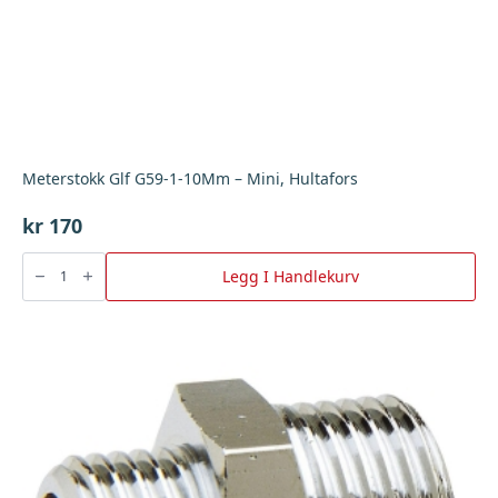
Meterstokk Glf G59-1-10Mm – Mini, Hultafors
kr
170
Meterstokk
Glf
Legg I Handlekurv
G59-
1-
10Mm
-
Mini,
Hultafors
antall