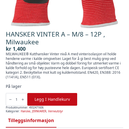
HANSKER VINTER A – M/8 – 12P ,
Milwaukee
kr
1,400
MILWAUKEE® Kutthansker Vinter nivå A med vinterisolasjon vil holde
hendene varme i kalde omgivelser. Laget for å gi best mulig grep ved
håndtering av små objekter. Varm og dobbel foring for utmerket varme i
kalde forhold og for høy pusteevne hele dagen. Europeisk sertifisert CE
kategori 2. Beskyttelse mot kutt og kuldemotstand. EN420, EN388: 2016
(1141A), EN511 (01X).
På lager
HANSKER
VINTER
Legg I Handlekurv
A
-
M/8
Produktnummer:
4932471606
-
Kategorier:
Hanske
,
JERNVARER
,
Verneutstyr
12P
,
Tilleggsinformasjon
Milwaukee
antall