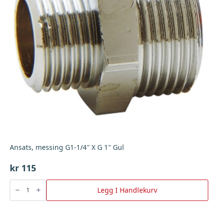
Ansats, messing G1-1/4″ X G 1″ Gul
kr
115
Ansats,
messing
Legg I Handlekurv
G1-
1/4"
X
G
1"