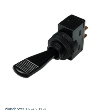
Gul
antall
Vippebryter 12/24 V, BGU