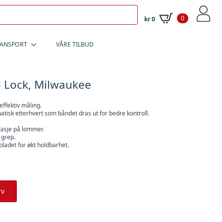
0
kr
0
RANSPORT
VÅRE TILBUD
 Lock, Milwaukee
effektiv måling.
tisk etterhvert som båndet dras ut for bedre kontroll.
tasje på lommer.
 grep.
bladet for økt holdbarhet.
rv