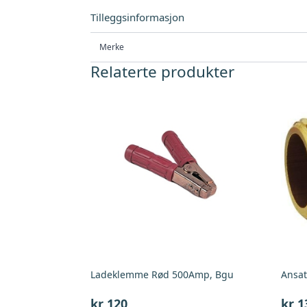
Tilleggsinformasjon
Merke
Relaterte produkter
Ladeklemme Rød 500Amp, Bgu
Ansat
kr
120
kr
1