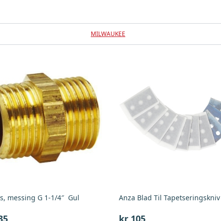
MILWAUKEE
s, messing G 1-1/4″ Gul
Anza Blad Til Tapetseringskniv
35
kr
105