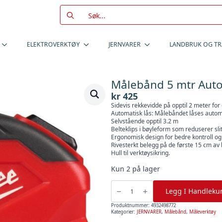
Search
for:
ELEKTROVERKTØY
JERNVARER
LANDBRUK OG T
Målebånd 5 mtr Auto
kr
425
Sidevis rekkevidde på opptil 2 meter for 
Automatisk lås: Målebåndet låses automa
Selvstående opptil 3.2 m
Belteklips i bøyleform som reduserer sli
Ergonomisk design for bedre kontroll og
Rivesterkt belegg på de første 15 cm av 
Hull til verktøysikring.
Kun 2 på lager
Målebånd
5
Legg I Handleku
mtr
Auto
Lock,
Produktnummer:
4932498772
Milwaukee
Kategorier:
JERNVARER
,
Målebånd
,
Måleverktøy
antall