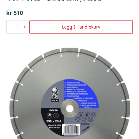
kr
510
SPIRALBORR
IMP
Legg I Handlekurv
19X460MM
MILW
,
Milwaukee
antall