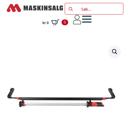
Search
for:
0
kr
0