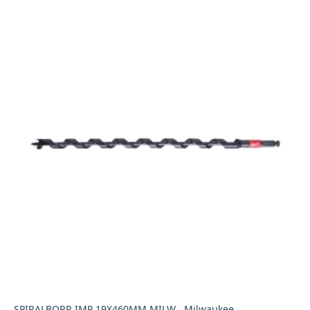
SPIRALBORR IMP 19X460MM MILW , Milwaukee