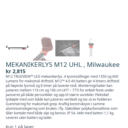
MEKANIKERLYS M12 UHL , Milwaukee
kr
2,815
M12 TRUEVIEW™ LED mekanikerlys. 4 lysinnstillinger med 1350 og 600
Lumens for maksimal driftstid. M12™ 4.0 Ah batteri gir 4 timers driftstid
på høyeste lysnivå og 8 timer på laveste nivå. Monteringshaker kan
justeres mellom 119 cm og 196 cm (47? – 77?) for enkelt feste under
panseret på både personbiler og opp til større varebiler. Fleksibel
lysbøyle med som både kan jutseres vertikalt og tas ut av holderen.
Gummiering for maksimalt grep. Kraftig konstruksjon i samme
aluminiumslegering som brukes i fly. Støtsikker polykarbonatlinse som
tåler kontakt med både olje og bensin. IP 54. Vekt med batteri 1,1 kg.
Leveres uten batteri og lader.
Kun 1 på lager