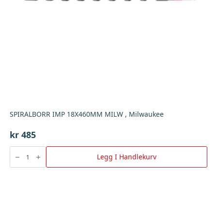
SPIRALBORR IMP 18X460MM MILW , Milwaukee
kr
485
SPIRALBORR
IMP
Legg I Handlekurv
18X460MM
MILW
,
Milwaukee
antall