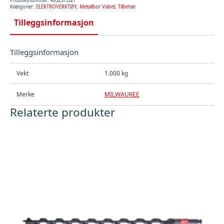
Milwaukee
Produktnummer:
4932373321
antall
Kategorier:
ELEKTROVERKTØY
,
Metallbor Valset
,
Tilbehør
Tilleggsinformasjon
Tilleggsinformasjon
Vekt
1.000 kg
Merke
MILWAUKEE
Relaterte produkter