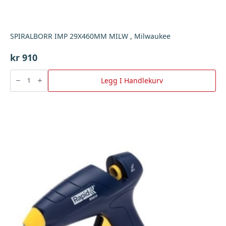
SPIRALBORR IMP 29X460MM MILW , Milwaukee
kr
910
SPIRALBORR
IMP
Legg I Handlekurv
29X460MM
MILW
,
Milwaukee
antall