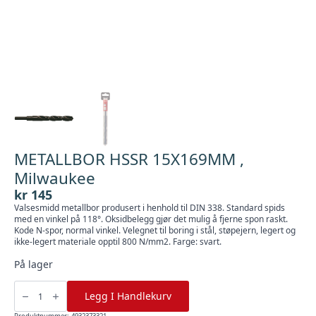
METALLBOR HSSR 15X169MM ,
Milwaukee
kr
145
Valsesmidd metallbor produsert i henhold til DIN 338. Standard spids
med en vinkel på 118°. Oksidbelegg gjør det mulig å fjerne spon raskt.
Kode N-spor, normal vinkel. Velegnet til boring i stål, støpejern, legert og
ikke-legert materiale opptil 800 N/mm2. Farge: svart.
På lager
METALLBOR
HSSR
Legg I Handlekurv
15X169MM
,