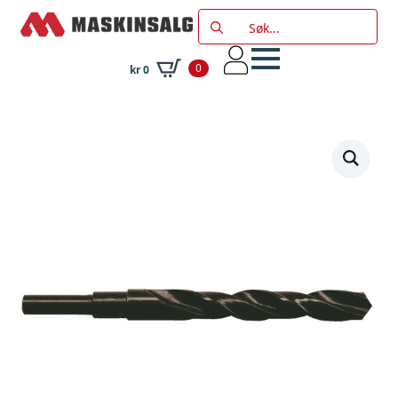
Search
for:
0
kr
0