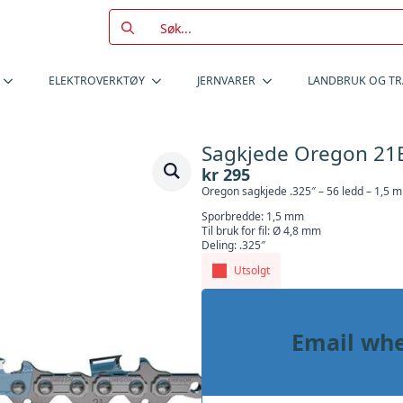
Search
for:
ELEKTROVERKTØY
JERNVARER
LANDBRUK OG T
Sagkjede Oregon 21
kr
295
Oregon sagkjede .325″ – 56 ledd – 1,5 
Sporbredde: 1,5 mm
Til bruk for fil: Ø 4,8 mm
Deling: .325″
Utsolgt
Email whe