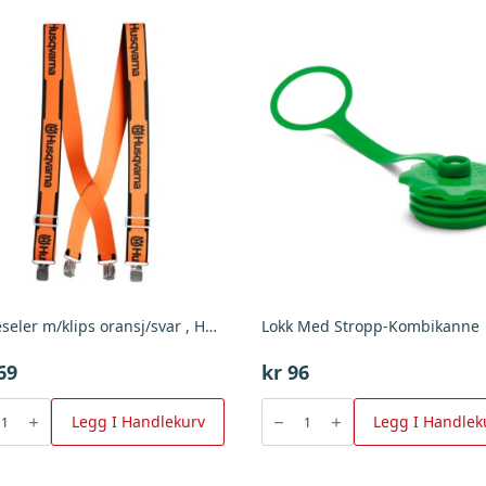
Bukseseler m/klips oransj/svar , Husqvarna
Lokk Med Stropp-Kombikanne
69
kr
96
eler
Lokk
s
Med
Legg I Handlekurv
Legg I Handlek
/svar
Stropp-
Kombikanne
arna
antall