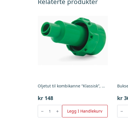
Relaterte produkter
Oljetut til kombikanne “Klassisk”, Husqvarna
kr
148
kr
3
Oljetut
Bukses
til
m/klip
Legg I Handlekurv
kombikanne
oransj
"Klassisk",
,
Husqvarna
Husqv
antall
antall