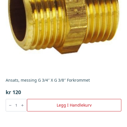
Ansats, messing G 3/4″ X G 3/8″ Forkrommet
kr
120
Ansats,
messing
Legg I Handlekurv
G
3/4"
X
G
3/8"
Forkrommet