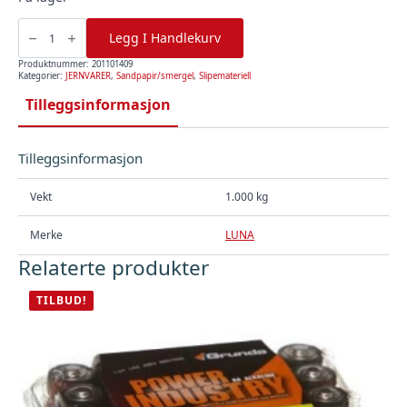
Slipebånd
75X480,
Legg I Handlekurv
K80,
2
stk,
Produktnummer:
201101409
Luna
Kategorier:
JERNVARER
,
Sandpapir/smergel
,
Slipemateriell
antall
Tilleggsinformasjon
Tilleggsinformasjon
Vekt
1.000 kg
Merke
LUNA
Relaterte produkter
TILBUD!