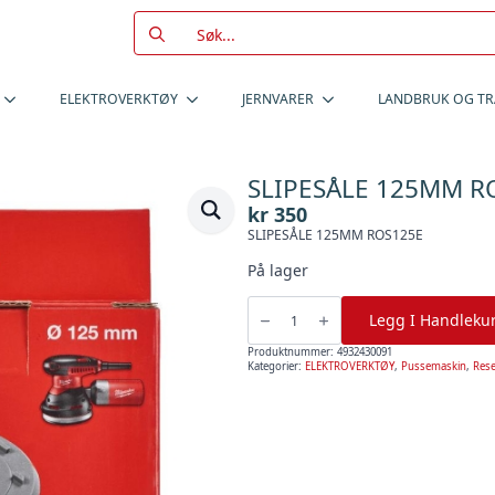
Search
for:
ELEKTROVERKTØY
JERNVARER
LANDBRUK OG T
SLIPESÅLE 125MM RO
kr
350
SLIPESÅLE 125MM ROS125E
På lager
SLIPESÅLE
125MM
Legg I Handleku
ROS125E
,
Milwaukee
Produktnummer:
4932430091
antall
Kategorier:
ELEKTROVERKTØY
,
Pussemaskin
,
Rese