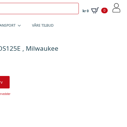
0
kr
0
RANSPORT
VÅRE TILBUD
S125E , Milwaukee
rv
rvedeler