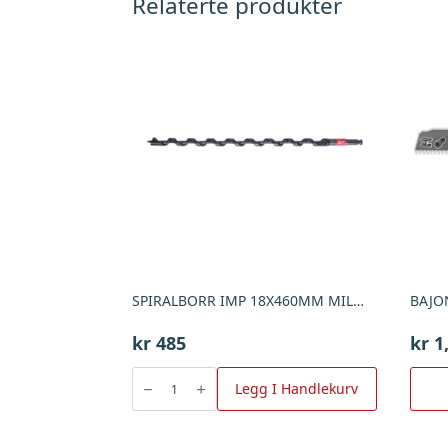
Relaterte produkter
SPIRALBORR IMP 18X460MM MILW , Milwaukee
kr
485
kr
1
SPIRALBORR
IMP
Legg I Handlekurv
18X460MM
MILW
,
Milwaukee
antall