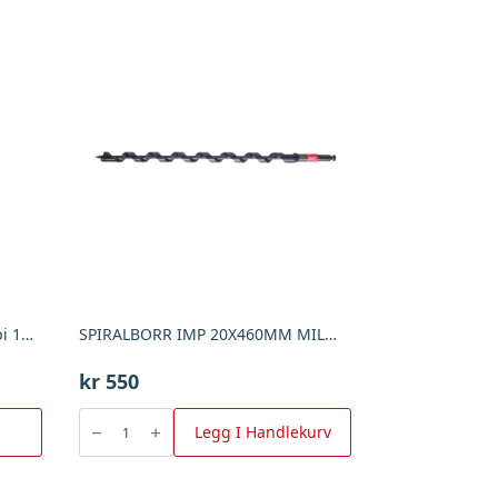
Sabelsagblad 5 Stk -Icet 150/Tpi 14P5, Milwaukee
SPIRALBORR IMP 20X460MM MILW , Milwaukee
kr
550
SPIRALBORR
IMP
Legg I Handlekurv
20X460MM
MILW
,
Milwaukee
antall