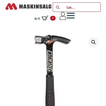
Search
for:
0
kr
0