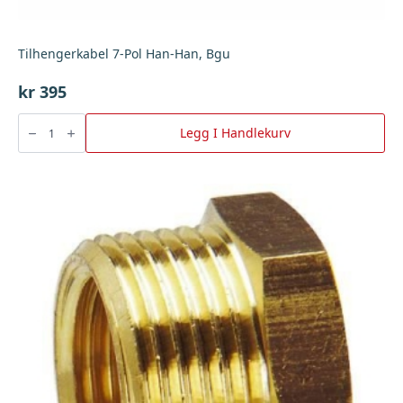
Tilhengerkabel 7-Pol Han-Han, Bgu
kr
395
Tilhengerkabel
7-
Legg I Handlekurv
Pol
Han-
Han,
Bgu
antall