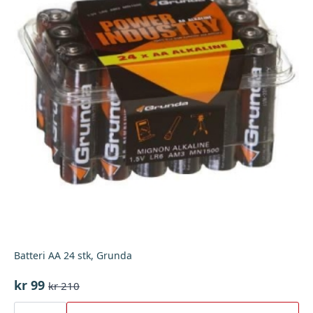
Batteri AA 24 stk, Grunda
kr
99
kr
210
Opprinnelig
Nåværende
pris
pris
Batteri