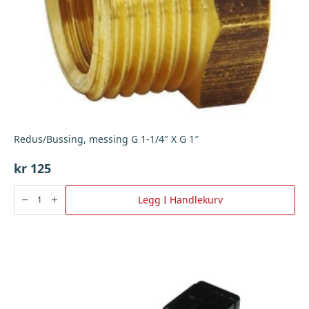
Redus/Bussing, messing G 1-1/4″ X G 1″
kr
125
Redus/Bussing,
messing
Legg I Handlekurv
G
1-
1/4"
X
G
1"
antall