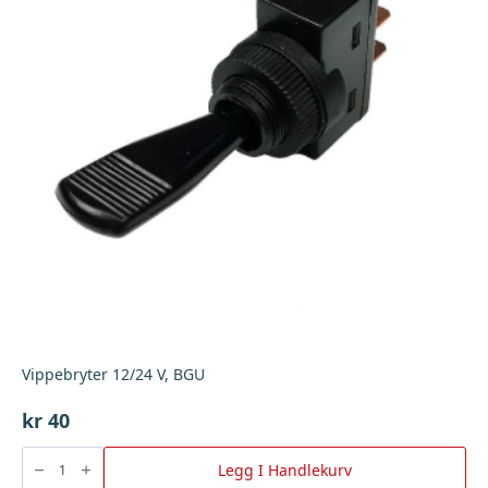
Vippebryter 12/24 V, BGU
kr
40
Vippebryter
12/24
Legg I Handlekurv
V,