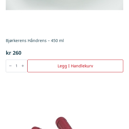
Bjørkerens Håndrens – 450 ml
kr
260
Bjørkerens
Håndrens
Legg I Handlekurv
-
450
ml
antall