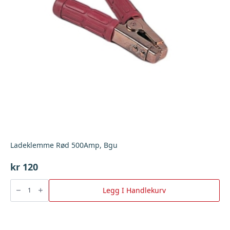
Ladeklemme Rød 500Amp, Bgu
kr
120
Ladeklemme
Rød
Legg I Handlekurv
500Amp,
Bgu
antall