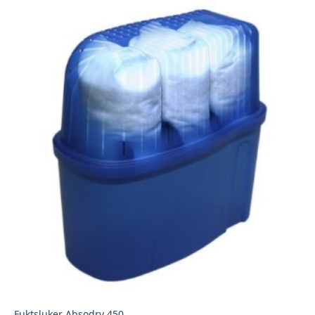
Fuktsluker Absodry 450