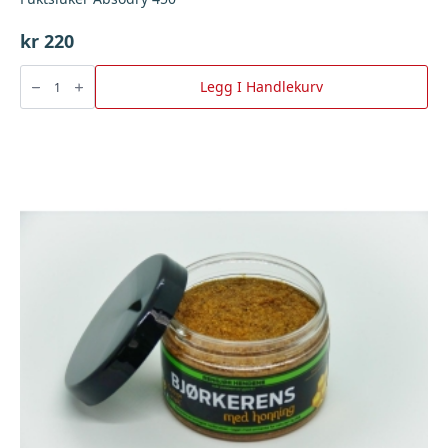
kr
220
Fuktsluker
Absodry
Legg I Handlekurv
450
antall