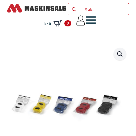
Search
for:
0
kr
0