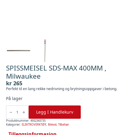
SPISSMEISEL SDS-MAX 400MM ,
Milwaukee
kr
265
Perfekt til en lang rekke nedrivning og brytningsoppgaver i betong.
På lager
SPISSMEISEL
SDS-
Legg I Handlekurv
MAX
400MM
,
Produktnummer:
4932343735
Milwaukee
Kategorier:
ELEKTROVERKTØY
,
Meisel
,
Tilbehør
antall
Tilleggsinformasjon