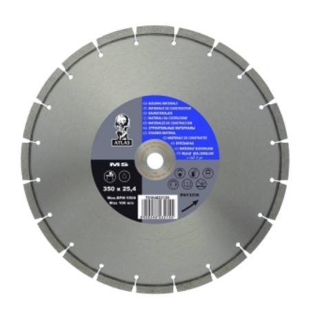
,
Milwaukee
antall