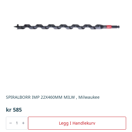
SPIRALBORR IMP 22X460MM MILW , Milwaukee
kr
585
SPIRALBORR
IMP
Legg I Handlekurv
22X460MM
MILW