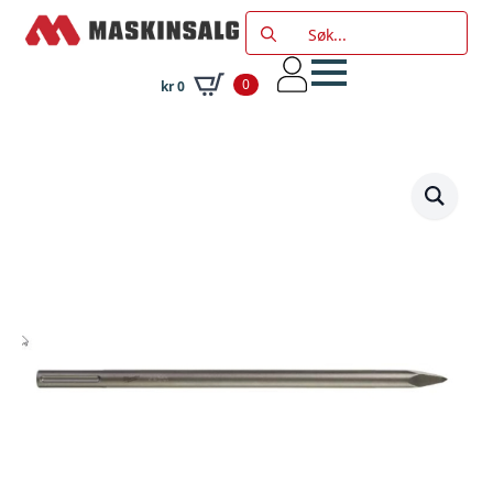
Search
for:
0
kr
0