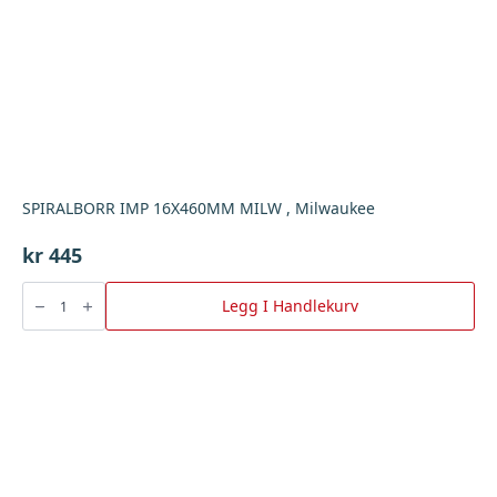
SPIRALBORR IMP 16X460MM MILW , Milwaukee
kr
445
SPIRALBORR
IMP
Legg I Handlekurv
16X460MM
MILW
,
Milwaukee
antall