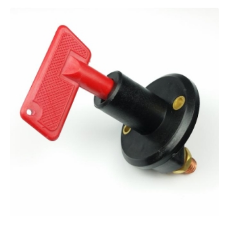
Mtr.,
Bgu
antall