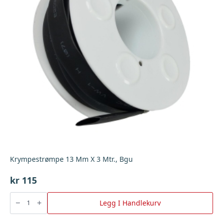
Krympestrømpe 13 Mm X 3 Mtr., Bgu
kr
115
Krympestrømpe
13
Legg I Handlekurv
Mm
X
3