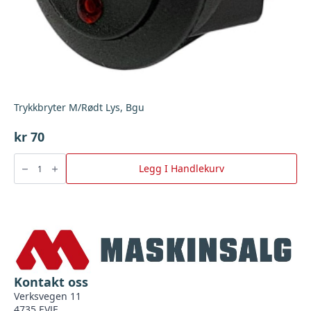
Trykkbryter M/Rødt Lys, Bgu
kr
70
Trykkbryter
M/Rødt
Legg I Handlekurv
Lys,
Bgu
antall
Kontakt oss
Verksvegen 11
4735 EVJE