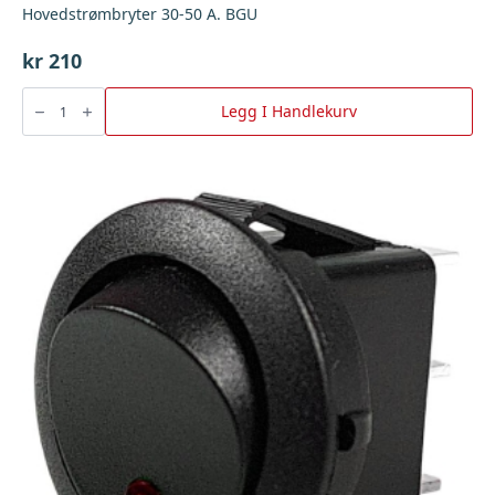
Hovedstrømbryter 30-50 A. BGU
kr
210
Hovedstrømbryter
30-
Legg I Handlekurv
50
A.
BGU
antall