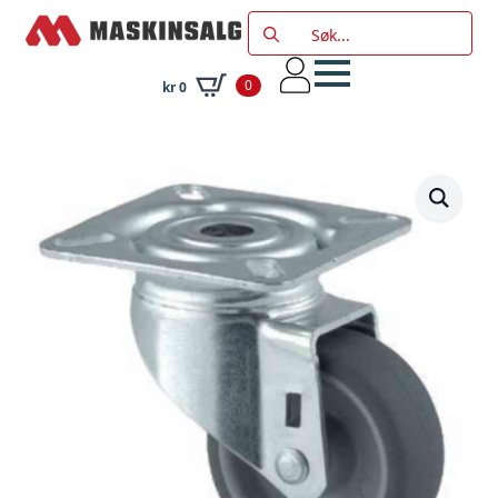
Search
for:
0
kr
0