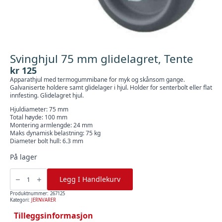
Svinghjul 75 mm glidelagret, Tente
kr
125
Apparathjul med termogummibane for myk og skånsom gange.
Galvaniserte holdere samt glidelager i hjul. Holder for senterbolt eller flat
innfesting. Glidelagret hjul.
Hjuldiameter: 75 mm
Total høyde: 100 mm
Montering armlengde: 24 mm
Maks dynamisk belastning: 75 kg
Diameter bolt hull: 6.3 mm
På lager
Svinghjul
75
Legg I Handlekurv
mm
glidelagret,
Tente
Produktnummer:
267125
antall
Kategori:
JERNVARER
Tilleggsinformasjon