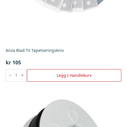
Anza Blad Til Tapetseringskniv
kr
105
Anza
Blad
Legg I Handlekurv
Til
Tapetseringskniv
antall