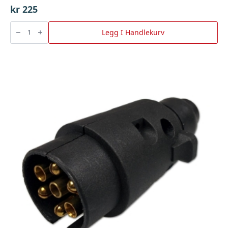
kr
225
Krybbebånd
75Cm
Legg I Handlekurv
M/Snapphake
(Båsband)
antall