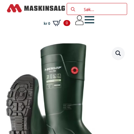
Search
for:
0
kr
0