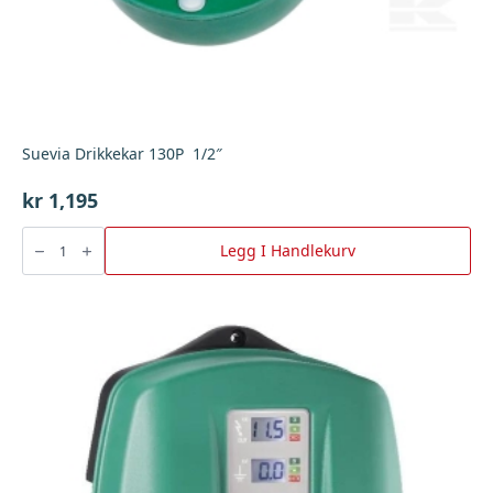
Suevia Drikkekar 130P 1/2″
kr
1,195
Suevia
Drikkekar
Legg I Handlekurv
130P
1/2"
antall