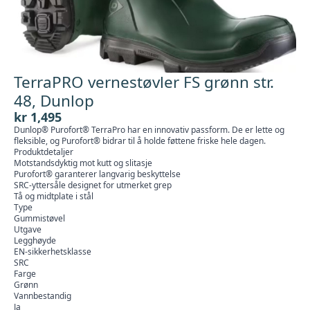
TerraPRO vernestøvler FS grønn str.
48, Dunlop
kr
1,495
Dunlop® Purofort® TerraPro har en innovativ passform. De er lette og
fleksible, og Purofort® bidrar til å holde føttene friske hele dagen.
Produktdetaljer
Motstandsdyktig mot kutt og slitasje
Purofort® garanterer langvarig beskyttelse
SRC-yttersåle designet for utmerket grep
Tå og midtplate i stål
Type
Gummistøvel
Utgave
Legghøyde
EN-sikkerhetsklasse
SRC
Farge
Grønn
Vannbestandig
Ja