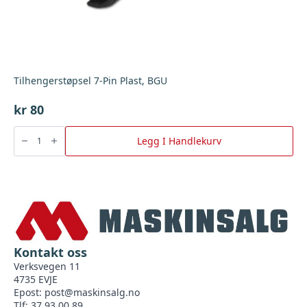
Tilhengerstøpsel 7-Pin Plast, BGU
kr
80
Tilhengerstøpsel
7-
Legg I Handlekurv
Pin
Plast,
BGU
antall
Kontakt oss
Verksvegen 11
4735 EVJE
Epost:
post@maskinsalg.no
Tlf: 37 93 00 89