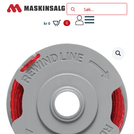
Search
for:
0
kr
0