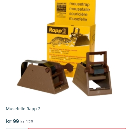
Musefelle Rapp 2
kr
99
kr
125
Opprinnelig
Nåværende
pris
pris
Musefelle