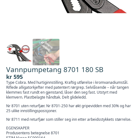
Vannpumpetang 8701 180 SB
kr
595
Type Cobra. Med hurtiginnstilling. Kraftig utførelse i kromvanadiumstål.
Riflede alligatorkjefter med patentert rørgrep. Selvlåsende – når tangen
klemmes fast rundt en gjenstand, låser den seg fast. Utstyrt med
klemvern. Plastbelagte håndtak. Delt glideledd.
Nr 8701 uten returfjær. Nr 8701-250 har økt gripevidden med 30% og har
25 ulike innstillingsposisjoner.
Nr 8711 med returfjær som stiller seg inn etter arbeidsstykkets størrelse.
EGENSKAPER
Produsentens betegnelse 8701
ETIM klasse EC000164