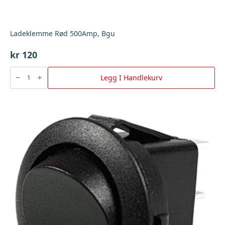
Ladeklemme Rød 500Amp, Bgu
kr
120
Ladeklemme
Rød
Legg I Handlekurv
500Amp,
Bgu
antall