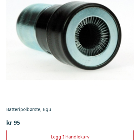
Batteripolbørste, Bgu
kr
95
Legg I Handlekurv