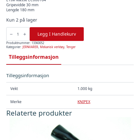
Gripevidde 30 mm
Lengde 180 mm
Kun 2 på lager
Vannpumpetang
8701
Legg I Handlekurv
180
SB
antall
Produktnummer:
13360052
Kategorier:
JERNVARER
,
Mekanisk verktøy
,
Tenger
Tilleggsinformasjon
Tilleggsinformasjon
Vekt
1.000 kg
Merke
KNIPEX
Relaterte produkter