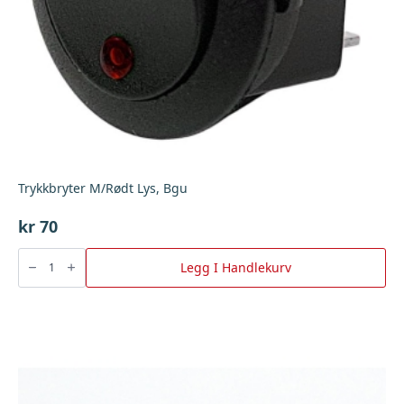
Trykkbryter M/Rødt Lys, Bgu
kr
70
Trykkbryter
M/Rødt
Legg I Handlekurv
Lys,
Bgu
antall