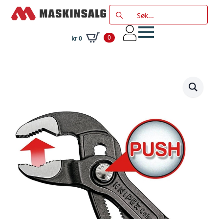
Search
for:
0
kr
0