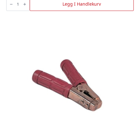
Isolert
Legg I Handlekurv
40
Amp
Par,
BGU
antall