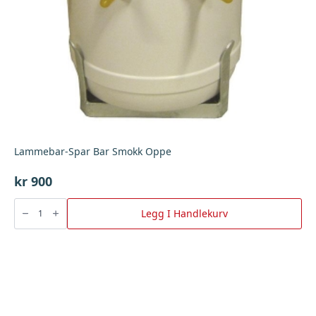
Lammebar-Spar Bar Smokk Oppe
kr
900
Lammebar-
Spar
Legg I Handlekurv
Bar
Smokk
Oppe
antall