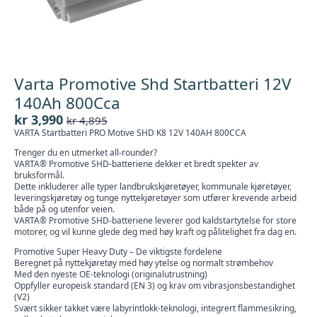
Varta Promotive Shd Startbatteri 12V
140Ah 800Cca
kr
3,990
kr
4,895
Opprinnelig
Nåværende
VARTA Startbatteri PRO Motive SHD K8 12V 140AH 800CCA
pris
pris
Trenger du en utmerket all-rounder?
var:
er:
VARTA® Promotive SHD-batteriene dekker et bredt spekter av
kr 4,895.
kr 3,990.
bruksformål.
Dette inkluderer alle typer landbrukskjøretøyer, kommunale kjøretøyer,
leveringskjøretøy og tunge nyttekjøretøyer som utfører krevende arbeid
både på og utenfor veien.
VARTA® Promotive SHD-batteriene leverer god kaldstartytelse for store
motorer, og vil kunne glede deg med høy kraft og pålitelighet fra dag en.
Promotive Super Heavy Duty – De viktigste fordelene
Beregnet på nyttekjøretøy med høy ytelse og normalt strømbehov
Med den nyeste OE-teknologi (originalutrustning)
Oppfyller europeisk standard (EN 3) og krav om vibrasjonsbestandighet
(V2)
Svært sikker takket være labyrintlokk-teknologi, integrert flammesikring,