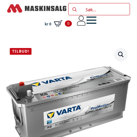
Search
for:
0
kr
0
TILBUD!