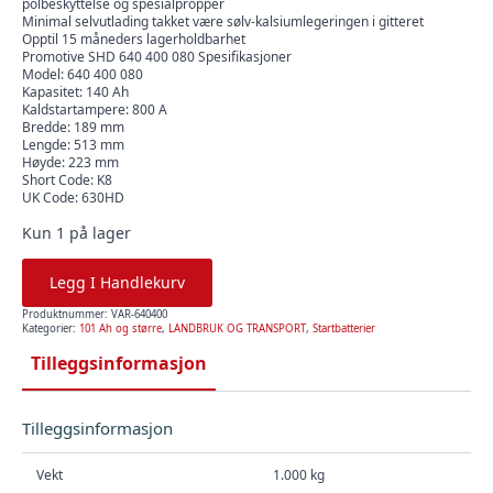
polbeskyttelse og spesialpropper
Minimal selvutlading takket være sølv-kalsiumlegeringen i gitteret
Opptil 15 måneders lagerholdbarhet
Promotive SHD 640 400 080 Spesifikasjoner
Model: 640 400 080
Kapasitet: 140 Ah
Kaldstartampere: 800 A
Bredde: 189 mm
Lengde: 513 mm
Høyde: 223 mm
Short Code: K8
UK Code: 630HD
Kun 1 på lager
Legg I Handlekurv
Produktnummer:
VAR-640400
Kategorier:
101 Ah og større
,
LANDBRUK OG TRANSPORT
,
Startbatterier
Tilleggsinformasjon
Tilleggsinformasjon
Vekt
1.000 kg