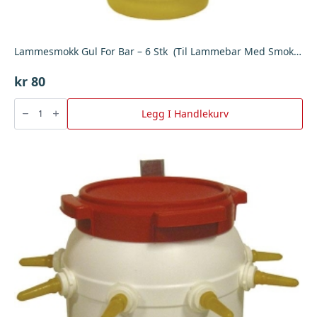
Lammesmokk Gul For Bar – 6 Stk (Til Lammebar Med Smokkene Oppe.)
kr
80
Lammesmokk
Gul
Legg I Handlekurv
For
Bar
-
6
Stk
(Til
Lammebar
Med
Smokkene
Oppe.)
antall