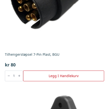
Tilhengerstøpsel 7-Pin Plast, BGU
kr
80
Tilhengerstøpsel
7-
Legg I Handlekurv
Pin
Plast,
BGU
antall