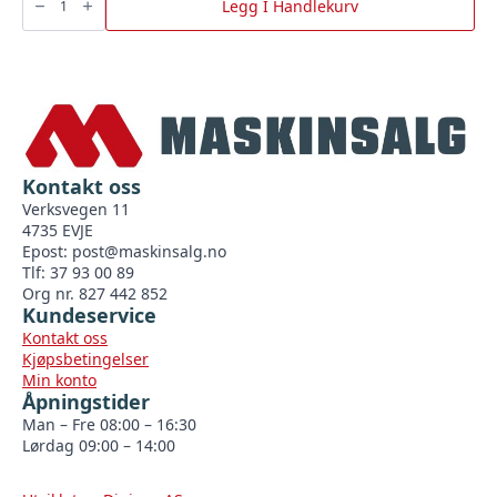
For
Legg I Handlekurv
8
Mm
Tråd
-
20
Stk
antall
Kontakt oss
Verksvegen 11
4735 EVJE
Epost:
post@maskinsalg.no
Tlf: 37 93 00 89
Org nr. 827 442 852
Kundeservice
Kontakt oss
Kjøpsbetingelser
Min konto
Åpningstider
Man – Fre 08:00 – 16:30
Lørdag 09:00 – 14:00