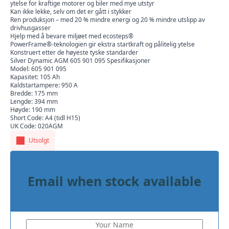
ytelse for kraftige motorer og biler med mye utstyr
Kan ikke lekke, selv om det er gått i stykker
Ren produksjon – med 20 % mindre energi og 20 % mindre utslipp av
drivhusgasser
Hjelp med å bevare miljøet med ecosteps®
PowerFrame®-teknologien gir ekstra startkraft og pålitelig ytelse
Konstruert etter de høyeste tyske standarder
Silver Dynamic AGM 605 901 095 Spesifikasjoner
Model: 605 901 095
Kapasitet: 105 Ah
Kaldstartampere: 950 A
Bredde: 175 mm
Lengde: 394 mm
Høyde: 190 mm
Short Code: A4 (tidl H15)
UK Code: 020AGM
Utsolgt
Email when stock available