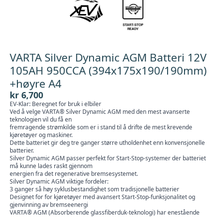
VARTA Silver Dynamic AGM Batteri 12V
105AH 950CCA (394x175x190/190mm)
+høyre A4
kr
6,700
EV-Klar: Beregnet for bruk i elbiler
Ved å velge VARTA® Silver Dynamic AGM med den mest avanserte
teknologien vil du få en
fremragende strømkilde som er i stand til å drifte de mest krevende
kjøretøyer og maskiner.
Dette batteriet gir deg tre ganger større utholdenhet enn konvensjonelle
batterier.
Silver Dynamic AGM passer perfekt for Start-Stop-systemer der batteriet
må kunne lades raskt gjennom
energien fra det regenerative bremsesystemet.
Silver Dynamic AGM viktige fordeler:
3 ganger så høy syklusbestandighet som tradisjonelle batterier
Designet for for kjøretøyer med avansert Start-Stop-funksjonalitet og
gjenvinning av bremseenergi
VARTA® AGM (Absorberende glassfiberduk-teknologi) har enestående