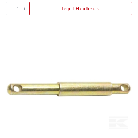
Aluminiumstråd
400
Legg I Handlekurv
mtr.
Ø
1,6
mm
-
Gjerdetråd,
AKO
antall