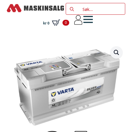
Search
for:
0
kr
0