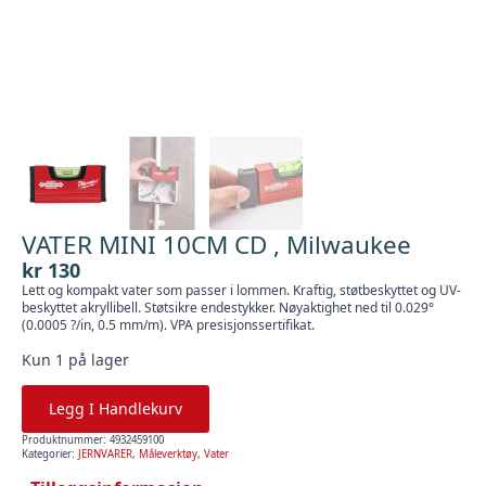
VATER MINI 10CM CD , Milwaukee
kr
130
Lett og kompakt vater som passer i lommen. Kraftig, støtbeskyttet og UV-
beskyttet akryllibell. Støtsikre endestykker. Nøyaktighet ned til 0.029°
(0.0005 ?/in, 0.5 mm/m). VPA presisjonssertifikat.
Kun 1 på lager
Legg I Handlekurv
Produktnummer:
4932459100
Kategorier:
JERNVARER
,
Måleverktøy
,
Vater