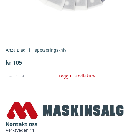
Anza Blad Til Tapetseringskniv
kr
105
Anza
Blad
Legg I Handlekurv
Til
Tapetseringskniv
antall
Kontakt oss
Verksvegen 11