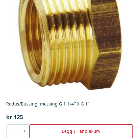
Redus/Bussing, messing G 1-1/4″ X G 1″
kr
125
Redus/Bussing,
messing
Legg I Handlekurv
G
1-