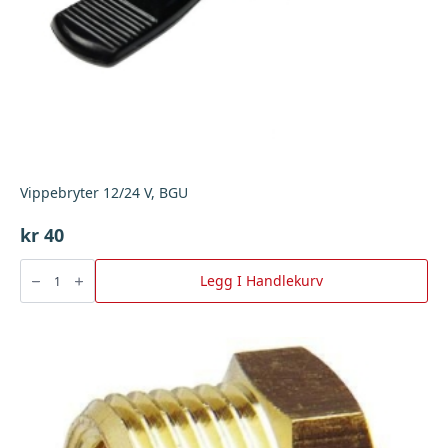
Vippebryter 12/24 V, BGU
kr
40
Vippebryter
12/24
Legg I Handlekurv
V,
BGU
antall