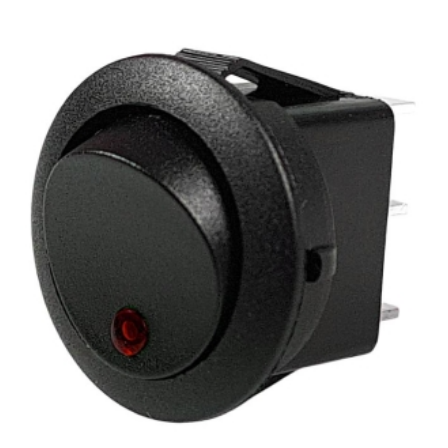
1/4"
X
G
1"
antall