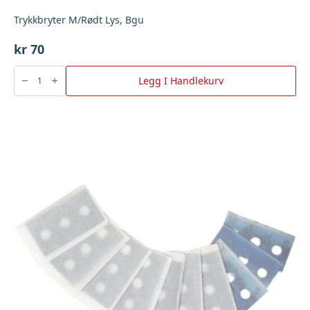
Trykkbryter M/Rødt Lys, Bgu
kr
70
Trykkbryter
M/Rødt
Legg I Handlekurv
Lys,
Bgu
antall