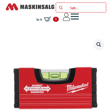
Search
for:
0
kr
0