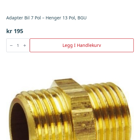
Adapter Bil 7 Pol – Henger 13 Pol, BGU
kr
195
Adapter
Bil
Legg I Handlekurv
7
Pol
-
Henger
13
Pol,
BGU
antall