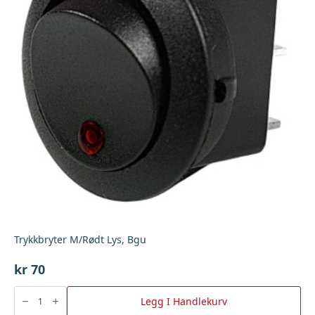
Trykkbryter M/Rødt Lys, Bgu
kr
70
Trykkbryter
M/Rødt
Legg I Handlekurv
Lys,
Bgu