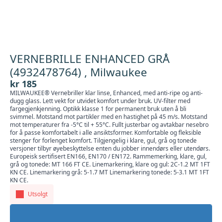
VERNEBRILLE ENHANCED GRÅ
(4932478764) , Milwaukee
kr
185
MILWAUKEE® Vernebriller klar linse, Enhanced, med anti-ripe og anti-
dugg glass. Lett vekt for utvidet komfort under bruk. UV-filter med
fargegjenkjenning. Optikk klasse 1 for permanent bruk uten å bli
svimmel. Motstand mot partikler med en hastighet på 45 m/s. Motstand
mot temperaturer fra -5°C til + 55°C. Fullt justerbar og avtakbar nesebro
for å passe komfortabelt i alle ansiktsformer. Komfortable og fleksible
stenger for forlenget komfort. Tilgjengelig i klare, gul, grå og tonede
versjoner tilbyr øyebeskyttelse enten du jobber innendørs eller utendørs.
Europeisk sertifisert EN166, EN170 / EN172. Rammemerking, klare, gul,
grå og tonede: MT 166 FT CE. Linemarkering, klare og gul: 2C-1.2 MT 1FT
KN CE. Linemarkering grå: 5-1.7 MT Linemarkering tonede: 5-3.1 MT 1FT
KN CE.
Utsolgt