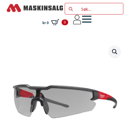
Search
for:
0
kr
0