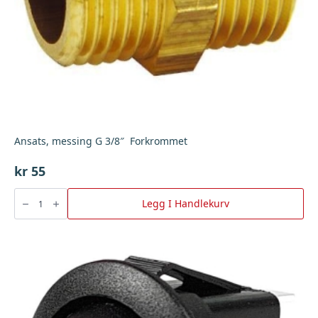
Ansats, messing G 3/8″ Forkrommet
kr
55
Ansats,
messing
Legg I Handlekurv
G
3/8"
Forkrommet
antall