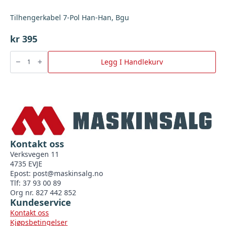
Tilhengerkabel 7-Pol Han-Han, Bgu
kr
395
Tilhengerkabel
7-
Legg I Handlekurv
Pol
Han-
Han,
Bgu
antall
Kontakt oss
Verksvegen 11
4735 EVJE
Epost:
post@maskinsalg.no
Tlf: 37 93 00 89
Org nr. 827 442 852
Kundeservice
Kontakt oss
Kjøpsbetingelser