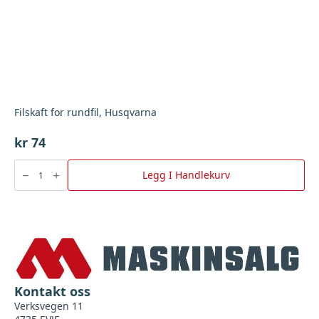
Filskaft for rundfil, Husqvarna
kr
74
Filskaft
for
Legg I Handlekurv
rundfil,
Husqvarna
antall
Kontakt oss
Verksvegen 11