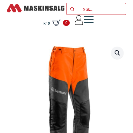
Search
for:
0
kr
0