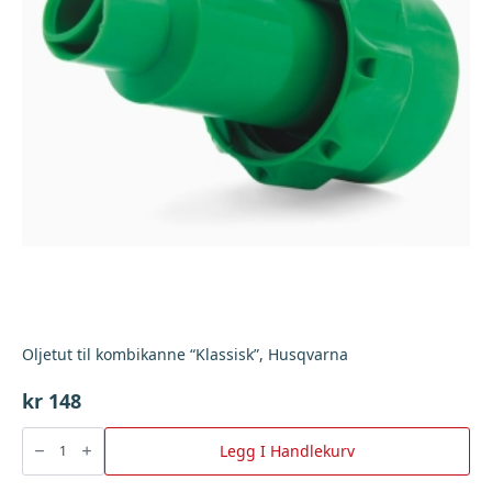
Oljetut til kombikanne “Klassisk”, Husqvarna
kr
148
Oljetut
til
Legg I Handlekurv
kombikanne
"Klassisk",
Husqvarna