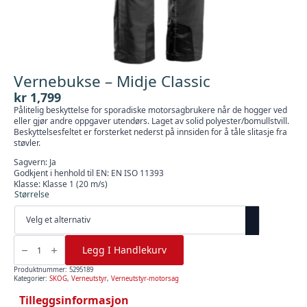
Vernebukse – Midje Classic
kr
1,799
Pålitelig beskyttelse for sporadiske motorsagbrukere når de hogger ved
eller gjør andre oppgaver utendørs. Laget av solid polyester/bomullstvill.
Beskyttelsesfeltet er forsterket nederst på innsiden for å tåle slitasje fra
støvler.
Sagvern: Ja
Godkjent i henhold til EN: EN ISO 11393
Klasse: Klasse 1 (20 m/s)
Størrelse
Vernebukse
-
Legg I Handlekurv
Midje
Classic
antall
Produktnummer:
5295189
Kategorier:
SKOG
,
Verneutstyr
,
Verneutstyr-motorsag
Tilleggsinformasjon