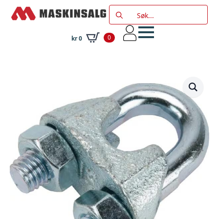
Search
for:
0
kr
0