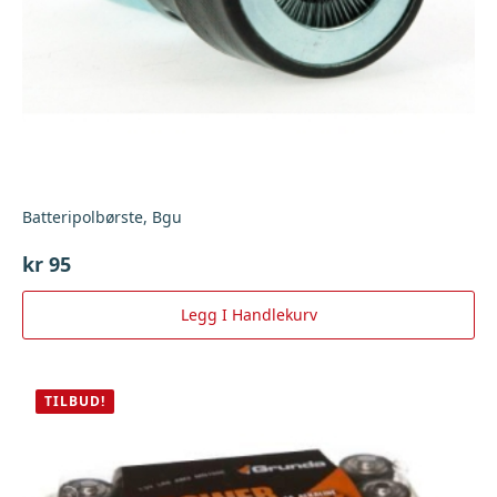
Batteripolbørste, Bgu
kr
95
Legg I Handlekurv
TILBUD!