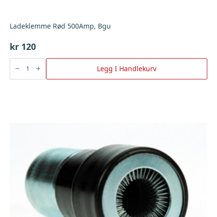
Ladeklemme Rød 500Amp, Bgu
kr
120
Ladeklemme
Rød
Legg I Handlekurv
500Amp,
Bgu
antall