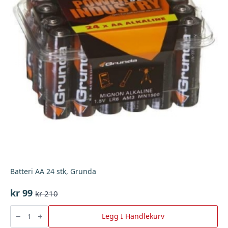
Batteri AA 24 stk, Grunda
kr
99
kr
210
Opprinnelig
Nåværende
pris
pris
Batteri
AA
Legg I Handlekurv
var:
er:
24
stk,