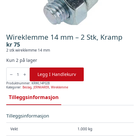
Wireklemme 14 mm – 2 Stk, Kramp
kr
75
2 stk wireklemme 14 mm
Kun 2 på lager
Wireklemme
14
Legg I Handlekurv
mm
-
2
Produktnummer:
KRWL14P02B
Stk,
Kategorier:
Beslag
,
JERNVARER
,
Wireklemme
Kramp
antall
Tilleggsinformasjon
Tilleggsinformasjon
Vekt
1.000 kg