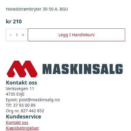
Hovedstrømbryter 30-50 A. BGU
kr
210
Hovedstrømbryter
30-
Legg I Handlekurv
50
A.
BGU
antall
Kontakt oss
Verksvegen 11
4735 EVJE
Epost:
post@maskinsalg.no
Tlf: 37 93 00 89
Org nr. 827 442 852
Kundeservice
Kontakt oss
Kjøpsbetingelser