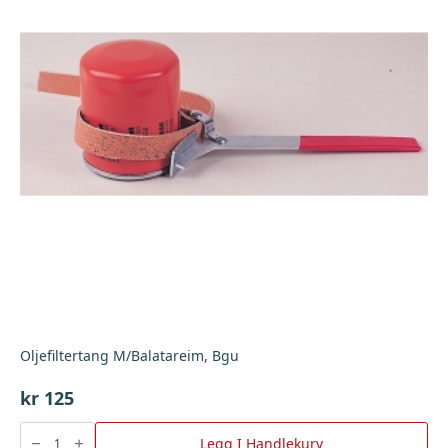
Oljefiltertang M/Balatareim, Bgu
kr
125
Oljefiltertang
M/Balatareim,
Legg I Handlekurv