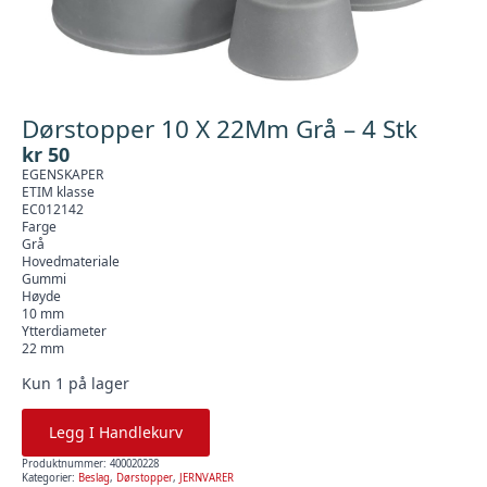
Dørstopper 10 X 22Mm Grå – 4 Stk
kr
50
EGENSKAPER
ETIM klasse
EC012142
Farge
Grå
Hovedmateriale
Gummi
Høyde
10 mm
Ytterdiameter
22 mm
Kun 1 på lager
Legg I Handlekurv
Produktnummer:
400020228
Kategorier:
Beslag
,
Dørstopper
,
JERNVARER