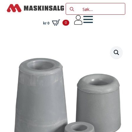
Search
for:
0
kr
0