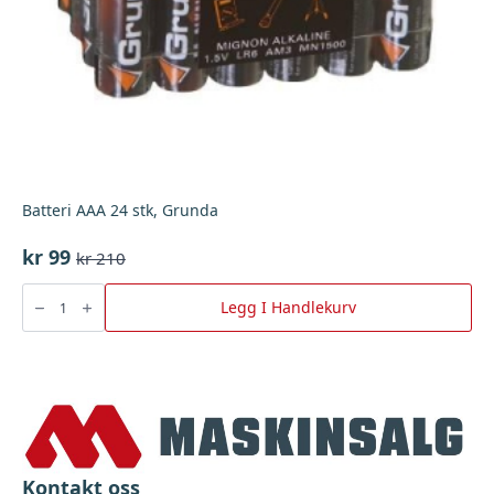
Batteri AAA 24 stk, Grunda
kr
99
kr
210
Opprinnelig
Nåværende
pris
pris
Batteri
AAA
Legg I Handlekurv
var:
er:
24
stk,
kr 210.
kr 99.
Grunda
antall
Kontakt oss