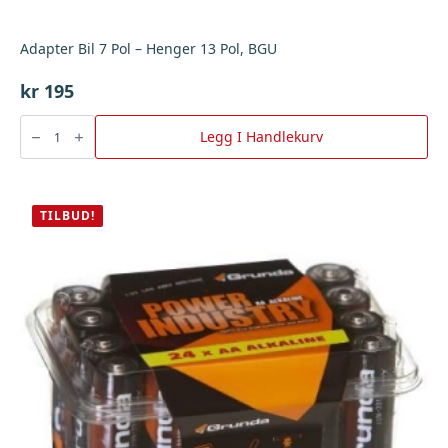
Adapter Bil 7 Pol – Henger 13 Pol, BGU
kr
195
Adapter
Bil
Legg I Handlekurv
7
Pol
-
Henger
13
Pol,
TILBUD!
BGU
antall