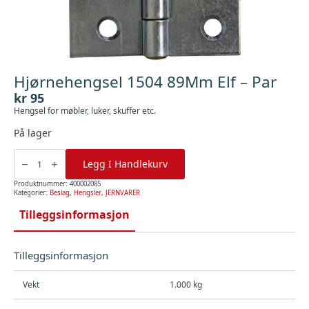
Hjørnehengsel 1504 89Mm Elf – Par
kr
95
Hengsel for møbler, luker, skuffer etc.
På lager
Hjørnehengsel
1504
Legg I Handlekurv
89Mm
Elf
-
Produktnummer:
400002085
Par
Kategorier:
Beslag
,
Hengsler
,
JERNVARER
antall
Tilleggsinformasjon
Tilleggsinformasjon
Vekt
1.000 kg