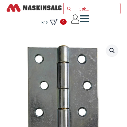
Search
for:
0
kr
0