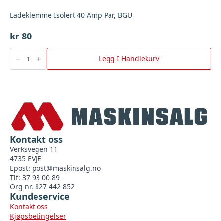
Ladeklemme Isolert 40 Amp Par, BGU
kr
80
Ladeklemme
Isolert
Legg I Handlekurv
40
Amp
Par,
BGU
antall
Kontakt oss
Verksvegen 11
4735 EVJE
Epost:
post@maskinsalg.no
Tlf: 37 93 00 89
Org nr. 827 442 852
Kundeservice
Kontakt oss
Kjøpsbetingelser