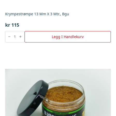
Krympestrømpe 13 Mm X 3 Mtr., Bgu
kr
115
Krympestrømpe
13
Legg I Handlekurv
Mm
X
3
Mtr.,
Bgu
antall