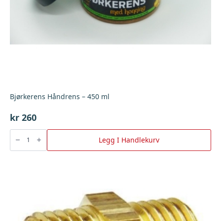
Bjørkerens Håndrens – 450 ml
kr
260
Bjørkerens
Håndrens
Legg I Handlekurv
-
450
ml
antall