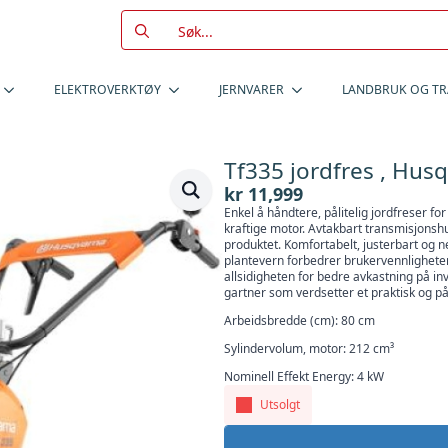
Search
for:
ELEKTROVERKTØY
JERNVARER
LANDBRUK OG T
Tf335 jordfres , Hus
kr
11,999
Enkel å håndtere, pålitelig jordfreser for
kraftige motor. Avtakbart transmisjonsh
produktet. Komfortabelt, justerbart og ne
plantevern forbedrer brukervennligheten 
allsidigheten for bedre avkastning på inv
gartner som verdsetter et praktisk og pål
Arbeidsbredde (cm): 80 cm
Sylindervolum, motor: 212 cm³
Nominell Effekt Energy: 4 kW
Utsolgt