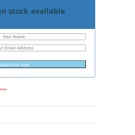
n stock available
freser