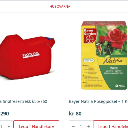
HUSQVARNA
 Snøfresertrekk 655/760
Bayer Natria Rosegjødsel – 1 
,290
kr
80
Bayer
sertrekk
Natria
Legg I Handlekurv
Legg I Handlek