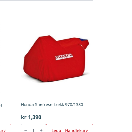
Kg
Honda Snøfresertrekk 970/1380
kr
1,390
Honda
Snøfresertrekk
urv
Legg I Handlekurv