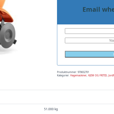
Email whe
Produktnummer:
970652701
Kategorier:
Hagemaskiner
,
HJEM OG FRITID
,
Jord
51.000 kg