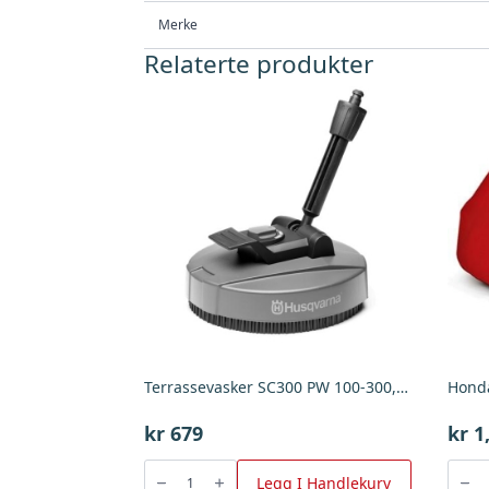
Merke
Relaterte produkter
Terrassevasker SC300 PW 100-300, Husqvarna
Honda
kr
679
kr
1
Terrassevasker
Honda
SC300
Snøfre
Legg I Handlekurv