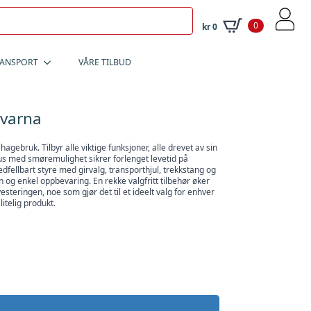
0
kr
0
RANSPORT
VÅRE TILBUD
qvarna
 hagebruk. Tilbyr alle viktige funksjoner, alle drevet av sin
us med smøremulighet sikrer forlenget levetid på
dfellbart styre med girvalg, transporthjul, trekkstang og
og enkel oppbevaring. En rekke valgfritt tilbehør øker
esteringen, noe som gjør det til et ideelt valg for enhver
itelig produkt.