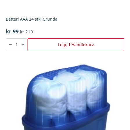
Batteri AAA 24 stk, Grunda
kr
99
kr
210
Opprinnelig
Nåværende
pris
pris
Batteri
AAA
Legg I Handlekurv
var:
er:
24
stk,
kr 210.
kr 99.
Grunda
antall