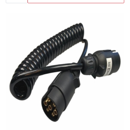
1
X
G
1/2
Gul
antall