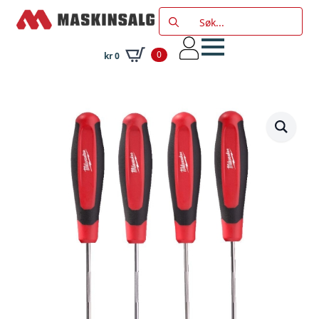
Search
for:
0
kr
0