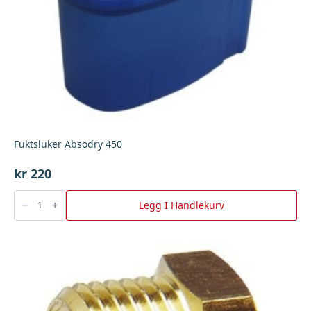
Fuktsluker Absodry 450
kr
220
Fuktsluker
Absodry
Legg I Handlekurv
450
antall