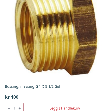
Bussing, messing G 1 X G 1/2 Gul
kr
100
Bussing,
messing
Legg I Handlekurv
G