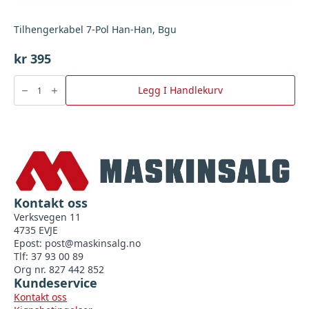
Tilhengerkabel 7-Pol Han-Han, Bgu
kr
395
Tilhengerkabel
7-
Legg I Handlekurv
Pol
Han-
Han,
Bgu
antall
Kontakt oss
Verksvegen 11
4735 EVJE
Epost:
post@maskinsalg.no
Tlf: 37 93 00 89
Org nr. 827 442 852
Kundeservice
Kontakt oss