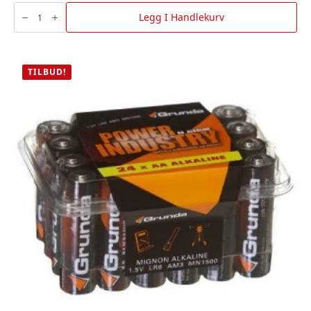
Meterstokk
Glf
Legg I Handlekurv
G59-
1-
10Mm
-
Mini,
Hultafors
TILBUD!
antall