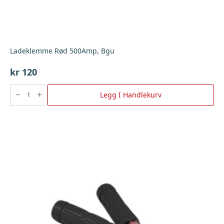
Ladeklemme Rød 500Amp, Bgu
kr
120
Ladeklemme
Rød
Legg I Handlekurv
500Amp,
Bgu
antall