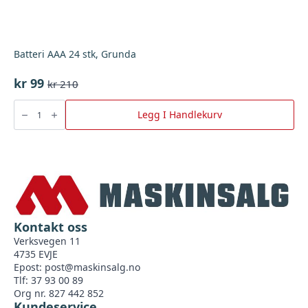
Batteri AAA 24 stk, Grunda
kr
99
kr
210
Opprinnelig
Nåværende
pris
pris
Batteri
AAA
Legg I Handlekurv
var:
er:
24
stk,
kr 210.
kr 99.
Grunda
antall
Kontakt oss
Verksvegen 11
4735 EVJE
Epost:
post@maskinsalg.no
Tlf: 37 93 00 89
Org nr. 827 442 852
Kundeservice