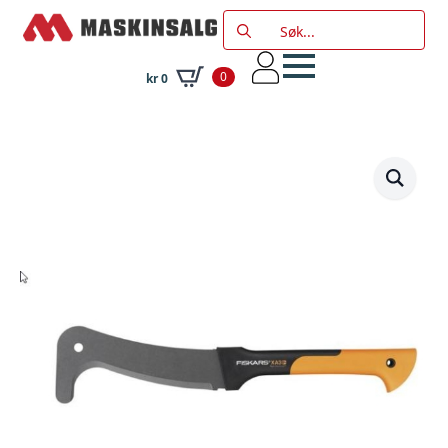
Search
for:
0
kr
0