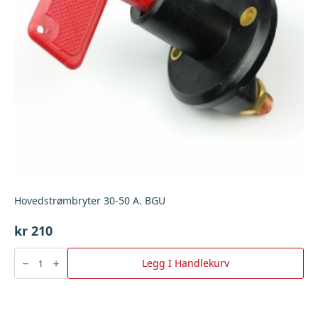
Hovedstrømbryter 30-50 A. BGU
kr
210
Hovedstrømbryter
30-
Legg I Handlekurv
50
A.
BGU
antall