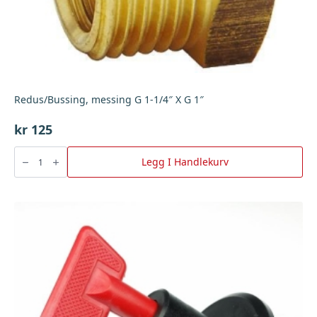
Redus/Bussing, messing G 1-1/4″ X G 1″
kr
125
Redus/Bussing,
messing
Legg I Handlekurv
G
1-
1/4"
X
G
1"
antall