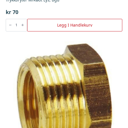
kr
70
Trykkbryter
M/Rødt
Legg I Handlekurv
Lys,
Bgu
antall