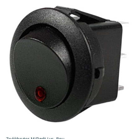
Trykkbryter M/Rødt Lys, Bgu