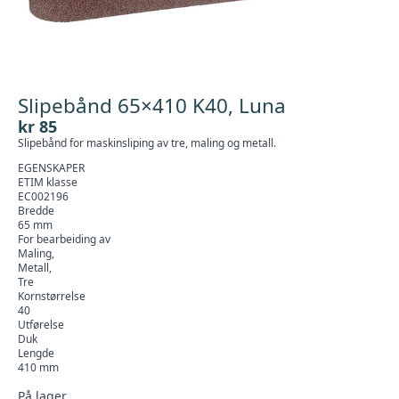
Slipebånd 65×410 K40, Luna
kr
85
Slipebånd for maskinsliping av tre, maling og metall.
EGENSKAPER
ETIM klasse
EC002196
Bredde
65 mm
For bearbeiding av
Maling,
Metall,
Tre
Kornstørrelse
40
Utførelse
Duk
Lengde
410 mm
På lager