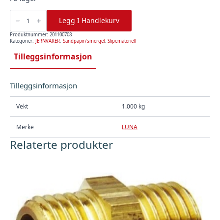
Slipebånd
65x410
Legg I Handlekurv
K40,
Luna
antall
Produktnummer:
201100708
Kategorier:
JERNVARER
,
Sandpapir/smergel
,
Slipemateriell
Tilleggsinformasjon
Tilleggsinformasjon
Vekt
1.000 kg
Merke
LUNA
Relaterte produkter