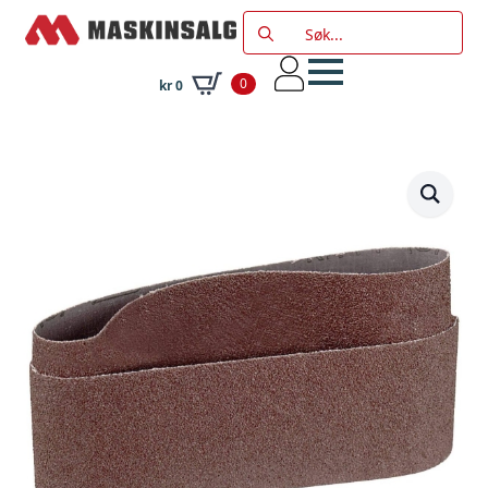
Search
for:
0
kr
0